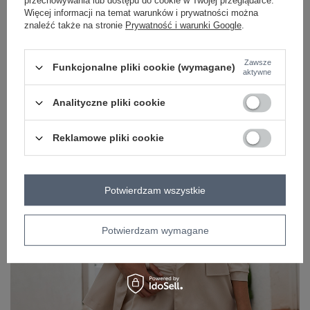
przechowywania lub dostępu do cookie w Twojej przeglądarce.
Hity sezonu w stylu Reserved, które znajdziesz w
Więcej informacji na temat warunków i prywatności można
FactoryPrice
znaleźć także na stronie
Prywatność i warunki Google
.
Zawsze
Funkcjonalne pliki cookie (wymagane)
aktywne
Analityczne pliki cookie
Reklamowe pliki cookie
Potwierdzam wszystkie
Potwierdzam wymagane