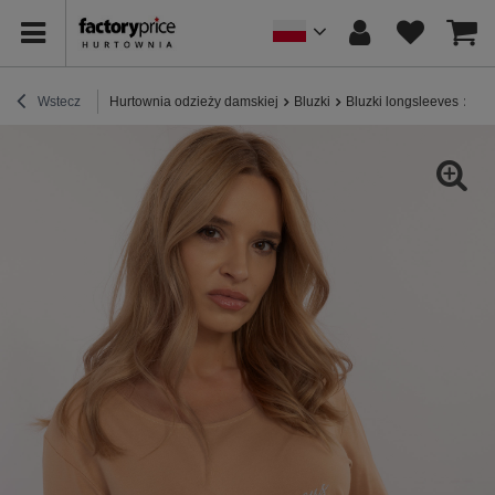
Wstecz
Hurtownia odzieży damskiej
Bluzki
Bluzki longsleeves
Hur