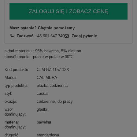
ZALOGUJ SIĘ I ZOBACZ CENĘ
Masz pytanie? Chętnie pomożemy.
Zadzwoń
+48 601 547 740
Zadaj pytanie
skład materiału : 95% bawełna, 5% elastan
sposób prania : pranie w pralce w 30°C
Kod produktu
CLM-BZ-1157.13X
Marka
CALIMERA
typ produktu
bluzka codzienna
styl
casual
okazja
codzienne
do pracy
wzór
gładki
dominujący
materiał
bawełna
dominujący
długość
standardowa