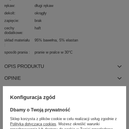
rękaw
długi rękaw
dekolt
okrągły
zapięcie
brak
cechy
haft
dodatkowe
skład materiału
95% bawełna
5% elastan
sposób prania
pranie w pralce w 30°C
OPIS PRODUKTU
OPINIE
ZWROTY I WYMIANA
Konfiguracja zgód
ZAKŁADKA KOSZTY WYSYŁKI
Dbamy o Twoją prywatność
Z naszego bloga
Sklep korzysta z plików cookie w celu realizacji usług zgodnie z
Polityką dotyczącą cookies
. Możesz określić warunki