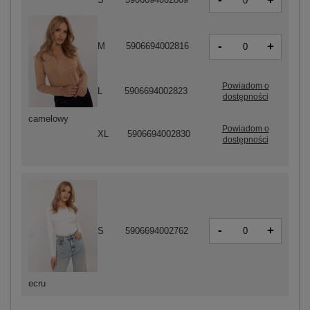
+
-
+
M
5906694002816
Powiadom o
L
5906694002823
dostępności
camelowy
Powiadom o
XL
5906694002830
dostępności
-
+
S
5906694002762
ecru