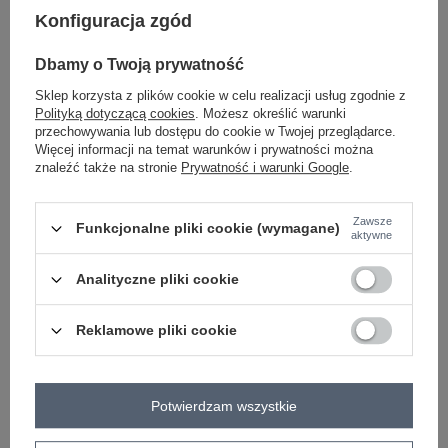
Konfiguracja zgód
Marka
CALIMERA
typ produktu
bluzka codzienna
Dbamy o Twoją prywatność
styl
casual
Sklep korzysta z plików cookie w celu realizacji usług zgodnie z
okazja
codzienne
Polityką dotyczącą cookies
. Możesz określić warunki
wzór
nadruk
aplikacja
przechowywania lub dostępu do cookie w Twojej przeglądarce.
dominujący
Więcej informacji na temat warunków i prywatności można
znaleźć także na stronie
Prywatność i warunki Google
.
materiał
bawełna
dominujący
długość
standardowa
Zawsze
Funkcjonalne pliki cookie (wymagane)
aktywne
rękaw
rękaw 3/4
dekolt
okrągły
Analityczne pliki cookie
zapięcie
brak
cechy
dżety
Reklamowe pliki cookie
dodatkowe
skład materiału
95% bawełna
5% elastan
sposób prania
pranie w pralce w 30°C
Potwierdzam wszystkie