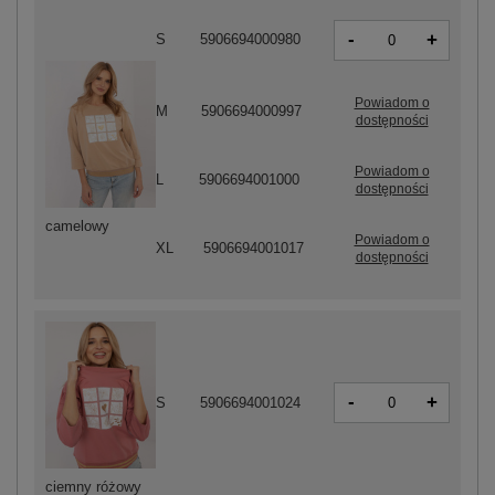
-
+
S
5906694000980
Powiadom o
M
5906694000997
dostępności
Powiadom o
L
5906694001000
dostępności
camelowy
Powiadom o
XL
5906694001017
dostępności
-
+
S
5906694001024
ciemny różowy