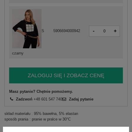
-
+
S
5906694000942
czarny
ZALOGUJ SIĘ I ZOBACZ CENĘ
Masz pytanie? Chętnie pomożemy.
Zadzwoń
+48 601 547 740
Zadaj pytanie
skład materiału : 95% bawełna, 5% elastan
sposób prania : pranie w pralce w 30°C
Kod produktu
CLM-BZ-1268.67