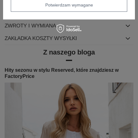
OPIS PRODUKTU
Potwierdzam wymagane
OPINIE
ZWROTY I WYMIANA
ZAKŁADKA KOSZTY WYSYŁKI
Z naszego bloga
Hity sezonu w stylu Reserved, które znajdziesz w
FactoryPrice