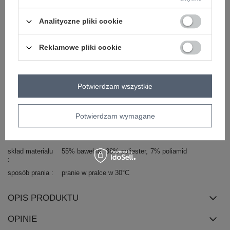
Kod produktu
EM-SD-B9327.22
Analityczne pliki cookie
styl
casual
okazja
codzienne
do pracy
Reklamowe pliki cookie
wzór
gładki
dominujący
materiał
bawełna
Potwierdzam wszystkie
dominujący
długość
midi
Potwierdzam wymagane
zapięcie
guziki
cechy
z paskiem
z podszewką
kieszenie
dodatkowe
skład materiału
55% bawełna
38% poliester
7% poliamid
sposób prania
pranie w pralce w 30°C
OPIS PRODUKTU
OPINIE