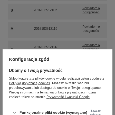
Powiadom o
S
2016103512102
dostępności
Powiadom o
M
2016103512119
dostępności
Powiadom o
L
2016103512126
dostępności
Konfiguracja zgód
Dbamy o Twoją prywatność
ZALOGUJ SIĘ I ZOBACZ CENĘ
Sklep korzysta z plików cookie w celu realizacji usług zgodnie z
Polityką dotyczącą cookies
. Możesz określić warunki
Masz pytanie? Chętnie pomożemy.
przechowywania lub dostępu do cookie w Twojej przeglądarce.
Zadzwoń
+48 601 547 740
Zadaj pytanie
Więcej informacji na temat warunków i prywatności można
znaleźć także na stronie
Prywatność i warunki Google
.
skład materiału : 55% bawełna, 38% poliester, 7%
poliamid
Zawsze
Funkcjonalne pliki cookie (wymagane)
sposób prania : pranie w pralce w 30°C
aktywne