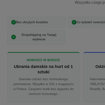
Wszystko czego p
Bez ukrytych kosztów
Co tydzień nowości
Dropshipping na Twojej
etykiecie
NOWOŚCI W MODZIE
Ubrania damskie na hurt od 1
Odzi
sztuki
Damska odzież bez minimalnego
Interneto
zamówienia. Wysyłka w 24h z magazynu
XML/CSV.
w Polsce. Zaopatrz butik bez wyjazdu do
Shopify, B
centrum hurtowego.