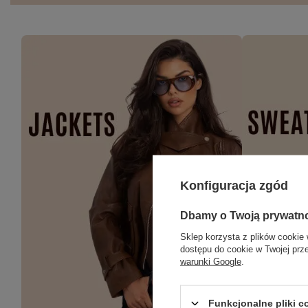
Konfiguracja zgód
Dbamy o Twoją prywatn
Sklep korzysta z plików cookie 
dostępu do cookie w Twojej prz
warunki Google
.
Funkcjonalne pliki 