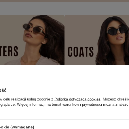
ość
w celu realizacji usług zgodnie z
Polityką dotyczącą cookies
. Możesz określi
eglądarce. Więcej informacji na temat warunków i prywatności można znaleźć
cookie (wymagane)