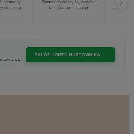
j garderoby -
Różnorodność stylów, wzorów i
Najnowsze
ry dla butiku.
fasonów - od casual po
casualowe, s
eleganckie.
ZAŁÓŻ KONTO HURTOWNIKA
entów z UE.