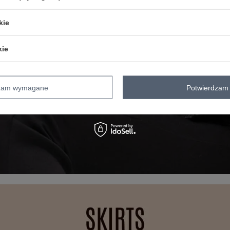
kie
kie
dzam wymagane
Potwierdzam 