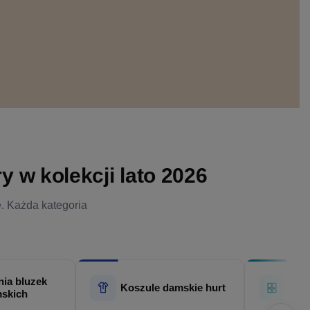
 w kolekcji lato 2026
e. Każda kategoria
ia bluzek
Hur
Koszule damskie hurt
skich