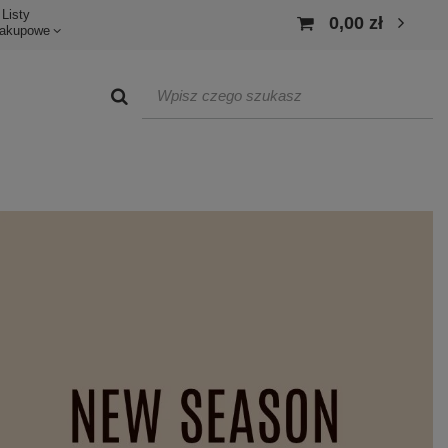
Listy
0,00 zł
akupowe