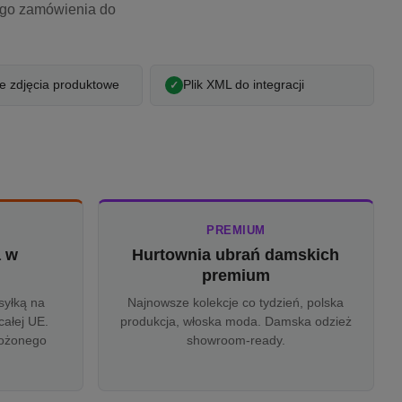
ego zamówienia do
 zdjęcia produktowe
Plik XML do integracji
PREMIUM
a w
Hurtownia ubrań damskich
u
premium
syłką na
Najnowsze kolekcje co tydzień, polska
całej UE.
produkcja, włoska moda. Damska odzież
rożonego
showroom-ready.