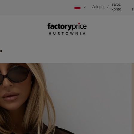
załóż
Zaloguj
/
konto
z
a