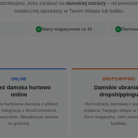
otrzebujesz, żeby zarabiać na
damskiej odzieży
– od pierwsz
ostatecznej sprzedaży w Twoim sklepie lub butiku.
Stany magazynowe co 1h
Darmowe
ONLINE
DROPSHIPPING
eż damska hurtowo
Damskie ubrani
online
dropshipping
wa hurtownia damska z plikiem
Hurt odzieży damskiej z wy
 Integracja z WooCommerce,
etykiecie Twojego sklepu w 
aseLinker. Aktualizacja stanów
Zero magazynu, zero zam
co godzinę.
kapitału.