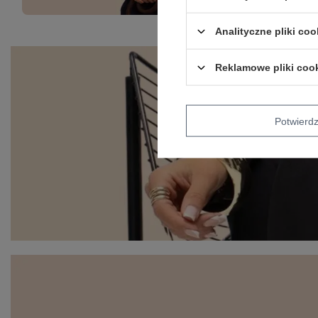
Analityczne pliki coo
Reklamowe pliki coo
Potwier