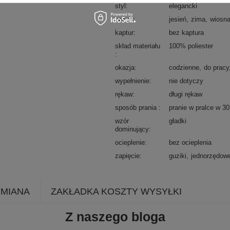
styl
elegancki
sezon
jesień
zima
wiosn
kaptur
bez kaptura
skład materiału
100% poliester
okazja
codzienne
do pracy
wypełnienie
nie dotyczy
rękaw
długi rękaw
sposób prania
pranie w pralce w 3
wzór
gładki
dominujący
ocieplenie
bez ocieplenia
zapięcie
guziki
jednorzędow
YMIANA
ZAKŁADKA KOSZTY WYSYŁKI
Z naszego bloga