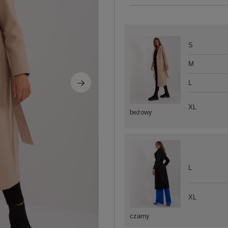
S
M
L
XL
beżowy
L
XL
czarny