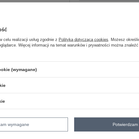
ZA
ość
w celu realizacji usług zgodnie z
Polityką dotyczącą cookies
. Możesz określi
Masz pytanie? Chętnie pomożem
eglądarce. Więcej informacji na temat warunków i prywatności można znaleźć
Zadzwoń
+48 601 547 740
skład materiału : 100% poliester
cookie (wymagane)
sposób prania : pranie w pralce w 30°
Kod produktu
TW-PL-BI-5312-1.31
kie
Marka
OCH BELLA
typ produktu
płaszcz przejściowy
kie
materiał
poliester
dominujący
długość
długa
dzam wymagane
Potwierdzam 
cechy
z podszewką
kiesz
dodatkowe