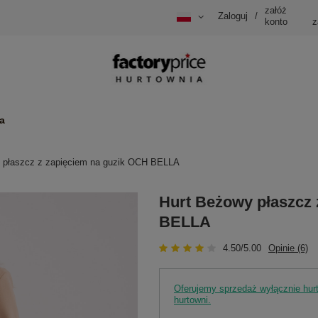
załóż
Zaloguj
/
konto
z
a
 płaszcz z zapięciem na guzik OCH BELLA
Hurt Beżowy płaszcz 
BELLA
4.50/5.00
Opinie (6)
Oferujemy sprzedaż wyłącznie hu
hurtowni.