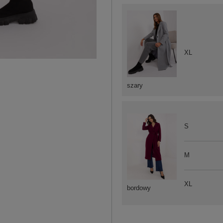
XL
szary
S
M
XL
bordowy