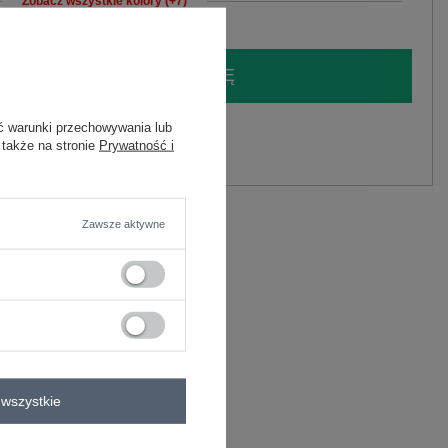
Zobacz wszystkie kolory (+7)
LOGUJ SIĘ I ZOBACZ CENĘ
ć warunki przechowywania lub
y.
 także na stronie
Prywatność i
Zadaj pytanie
Zawsze aktywne
C
wszystkie
enie
z paskiem
jednorzędowy