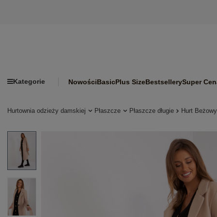
Kategorie
Nowości
Basic
Plus Size
Bestsellery
Super Cen
Hurtownia odzieży damskiej
Płaszcze
Płaszcze długie
Hurt Beżowy