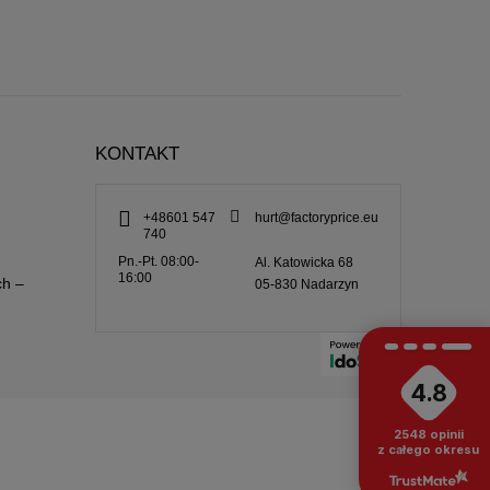
KONTAKT
+48601 547
hurt@factoryprice.eu
740
Pn.-Pt. 08:00-
Al. Katowicka 68
16:00
ch –
05-830
Nadarzyn
4.8
2548
opinii
z całego okresu