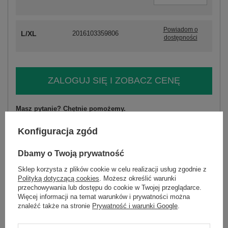
Powiadom o
L/XL
2016103359806
dostępności
ZALOGUJ SIĘ I ZOBACZ CENĘ
Masz pytanie? Chętnie pomożemy.
Zadzwoń
+48 601 547 740
Zadaj pytanie
Konfiguracja zgód
skład materiału : 35% bawełna, 25% poliester, 20%
Dbamy o Twoją prywatność
wiskoza, 20% elastan
sposób prania : pranie w pralce w 30°C
Sklep korzysta z plików cookie w celu realizacji usług zgodnie z
Polityką dotyczącą cookies
. Możesz określić warunki
Kod produktu
LK-KMPL-509001.42P
przechowywania lub dostępu do cookie w Twojej przeglądarce.
Więcej informacji na temat warunków i prywatności można
Marka
LAKERTA
znaleźć także na stronie
Prywatność i warunki Google
.
typ produktu
top+koszula+spodnie
styl
casual
elegancki