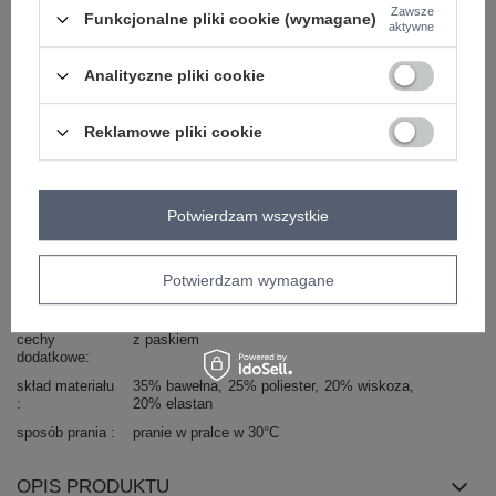
Zawsze
Funkcjonalne pliki cookie (wymagane)
okazja
codzienne
do pracy
wizytowe
aktywne
wzór
nadruk
dominujący
Analityczne pliki cookie
materiał
bawełna
dominujący
Reklamowe pliki cookie
długość
długa
styl nogawek
szerokie
wysokość w
wysoki
Potwierdzam wszystkie
pasie
kieszenie
brak
Potwierdzam wymagane
rękaw
długi rękaw
na ramiączkach
dekolt
kołnierzyk
serek / dekolt V
cechy
z paskiem
dodatkowe
skład materiału
35% bawełna
25% poliester
20% wiskoza
20% elastan
sposób prania
pranie w pralce w 30°C
OPIS PRODUKTU