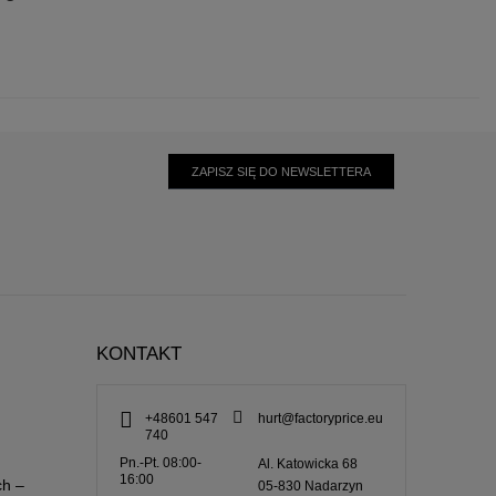
ZAPISZ SIĘ DO NEWSLETTERA
KONTAKT
+48601 547
hurt@factoryprice.eu
740
Pn.-Pt. 08:00-
Al. Katowicka 68
16:00
ch –
05-830
Nadarzyn