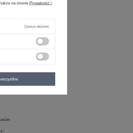
astan
 także na stronie
Prywatność i
C
P
Zawsze aktywne
cygaretki
na imprezę
wszystkie
lastan
0°C