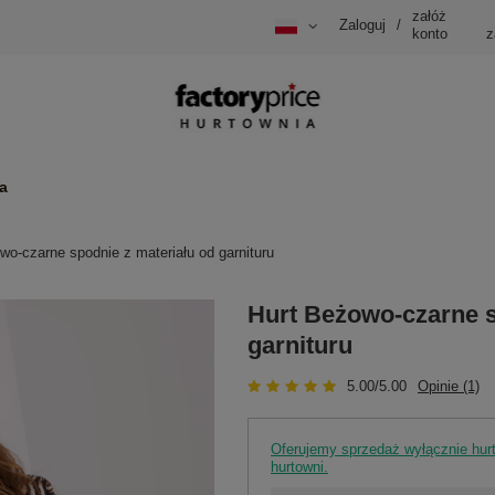
załóż
Zaloguj
/
konto
z
a
wo-czarne spodnie z materiału od garnituru
Hurt Beżowo-czarne s
garnituru
5.00/5.00
Opinie (1)
Oferujemy sprzedaż wyłącznie hu
hurtowni.