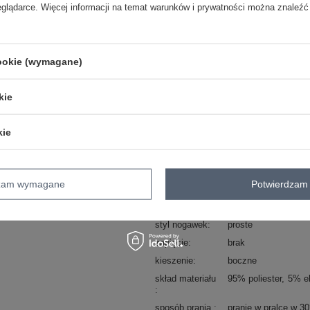
skład materiału : 95% poliester, 5% el
eglądarce. Więcej informacji na temat warunków i prywatności można znaleźć
sposób prania : pranie w pralce w 30°
Kod produktu
DHJ-SP-13926-6.60
cookie (wymagane)
Marka
ITALY MODA
typ produktu
spodnie materiałowe
kie
styl
elegancki
okazja
do pracy
wizytowe
kie
wzór
motyw zwierzęcy
dominujący
materiał
poliester
dominujący
dzam wymagane
Potwierdzam 
wysokość w
wysoki
pasie
styl nogawek
proste
zapięcie
brak
kieszenie
boczne
skład materiału
95% poliester
5% e
sposób prania
pranie w pralce w 3