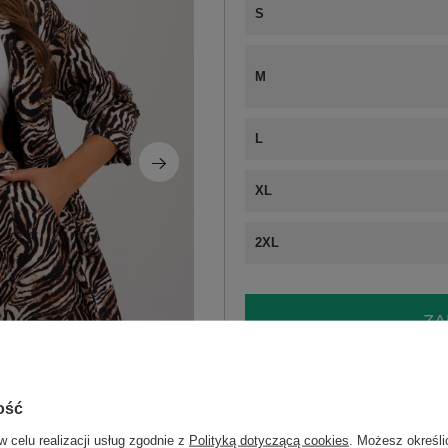
S
M
L
XL
2XL
ZA
Masz pytanie? Chętnie pomożem
Zadzwoń
+48 601 547 740
ość
w celu realizacji usług zgodnie z
Polityką dotyczącą cookies
. Możesz określi