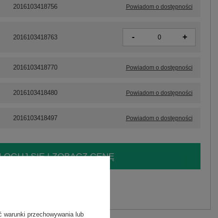
2016103418756
Powiadom o dostępności
-
+
2016103418763
2016103418770
Powiadom o dostępności
2016103418480
Powiadom o dostępności
2016103418497
Powiadom o dostępności
LOGUJ SIĘ I ZOBACZ CENĘ
y.
Zadaj pytanie
ć warunki przechowywania lub