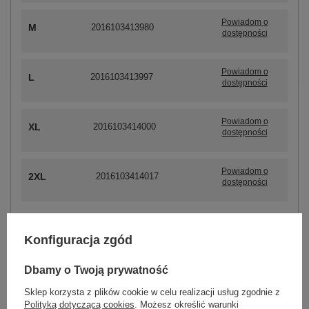
Powiadom o
M
2016103413980
dostępności
Powiadom o
L
2016103413997
dostępności
Powiadom o
XL
2016103414000
dostępności
Powiadom o
2XL
2016103414017
dostępności
ZALOGUJ SIĘ I ZOBACZ CENĘ
Konfiguracja zgód
Dbamy o Twoją prywatność
Masz pytanie? Chętnie pomożemy.
Sklep korzysta z plików cookie w celu realizacji usług zgodnie z
Zadzwoń
+48 601 547 740
Zadaj pytanie
Polityką dotyczącą cookies
. Możesz określić warunki