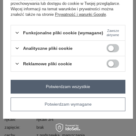
przechowywania lub dostępu do cookie w Twojej przeglądarce.
Więcej informacji na temat warunków i prywatności można
skład materiału : 95% poliester, 5% elastan
znaleźć także na stronie
Prywatność i warunki Google
.
sposób prania : pranie w pralce w 30°C
Kod produktu
DHJ-MA-7684AB-1.41X
Zawsze
Funkcjonalne pliki cookie (wymagane)
aktywne
Marka
ITALY MODA
typ produktu
marynarka/żakiet
Analityczne pliki cookie
styl
elegancki
okazja
wizytowe
na imprezę
Reklamowe pliki cookie
wzór
motyw zwierzęcy
dominujący
sezon
jesień
wiosna
lato
Potwierdzam wszystkie
wypełnienie
nie dotyczy
ocieplenie
bez ocieplenia
długość
standardowa
Potwierdzam wymagane
kaptur
bez kaptura
rękaw
rękaw 3/4
zapięcie
brak
cechy
z podszewką
marszczenia