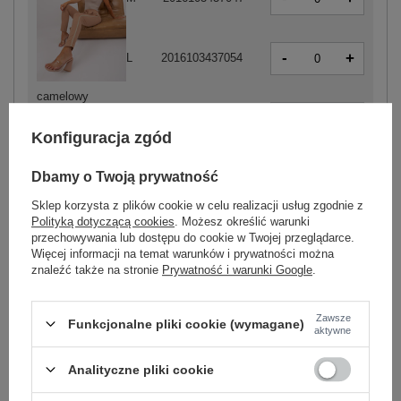
-
+
L
2016103437054
camelowy
-
+
XL
2016103437061
Konfiguracja zgód
Dbamy o Twoją prywatność
Sklep korzysta z plików cookie w celu realizacji usług zgodnie z
Polityką dotyczącą cookies
. Możesz określić warunki
przechowywania lub dostępu do cookie w Twojej przeglądarce.
-
+
S
2016103438556
Więcej informacji na temat warunków i prywatności można
znaleźć także na stronie
Prywatność i warunki Google
.
granatowy
Zawsze
Funkcjonalne pliki cookie (wymagane)
aktywne
Zobacz wszystkie kolory (+2)
Analityczne pliki cookie