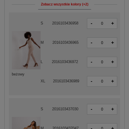
Zobacz wszystkie kolory (+2)
-
+
S
2016103436958
-
+
M
2016103436965
-
+
L
2016103436972
beżowy
-
+
XL
2016103436989
-
+
S
2016103437030
-
+
M
2016103437047