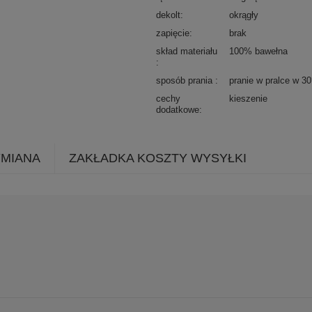
dekolt
okrągły
zapięcie
brak
skład materiału
100% bawełna
sposób prania
pranie w pralce w 3
cechy
kieszenie
dodatkowe
YMIANA
ZAKŁADKA KOSZTY WYSYŁKI