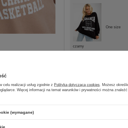
One size
czarny
ość
One size
w celu realizacji usług zgodnie z
Polityką dotyczącą cookies
. Możesz określi
eglądarce. Więcej informacji na temat warunków i prywatności można znaleźć
bordowy
cookie (wymagane)
kie