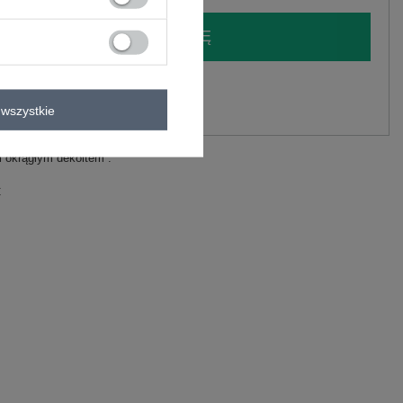
LOGUJ SIĘ I ZOBACZ CENĘ
y.
Zadaj pytanie
wszystkie
i okrągłym dekoltem .
C