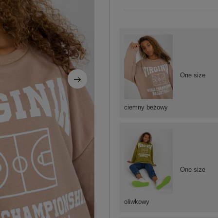
One size
ciemny beżowy
One size
oliwkowy