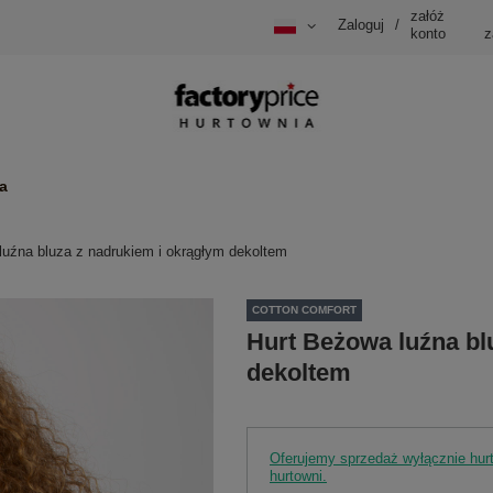
załóż
Zaloguj
/
konto
z
a
luźna bluza z nadrukiem i okrągłym dekoltem
COTTON COMFORT
Hurt Beżowa luźna bl
dekoltem
Oferujemy sprzedaż wyłącznie hu
hurtowni.