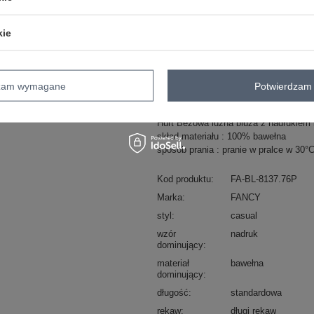
ZA
kie
Masz pytanie? Chętnie pomożem
Zadzwoń
+48 601 547 740
dzam wymagane
Potwierdzam 
Hurt Beżowa luźna bluza z nadrukiem 
skład materiału : 100% bawełna
sposób prania : pranie w pralce w 30°
Kod produktu
FA-BL-8137.76P
Marka
FANCY
styl
casual
wzór
nadruk
dominujący
materiał
bawełna
dominujący
długość
standardowa
rękaw
długi rękaw