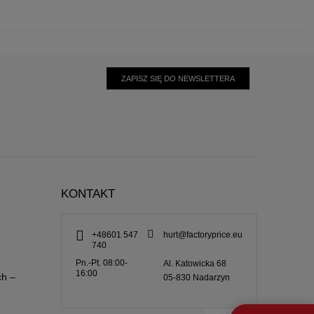
ZAPISZ SIĘ DO NEWSLETTERA
KONTAKT
+48601 547
hurt@factoryprice.eu
740
Pn.-Pt. 08:00-
Al. Katowicka 68
16:00
ch –
05-830
Nadarzyn