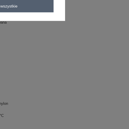
wszystkie
kienka boho
wana
nylon
0°C