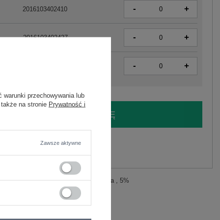
-
+
2016103402410
-
+
2016103402427
-
+
2016103402151
ć warunki przechowywania lub
 także na stronie
Prywatność i
LOGUJ SIĘ I ZOBACZ CENĘ
y.
Zawsze aktywne
Zadaj pytanie
łna, 35% nylon; podszewka: 95% wiskoza , 5%
C