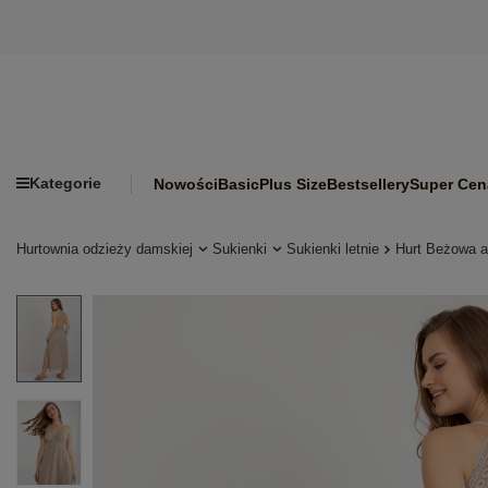
Kategorie
Nowości
Basic
Plus Size
Bestsellery
Super Cen
Hurtownia odzieży damskiej
Sukienki
Sukienki letnie
Hurt Beżowa 