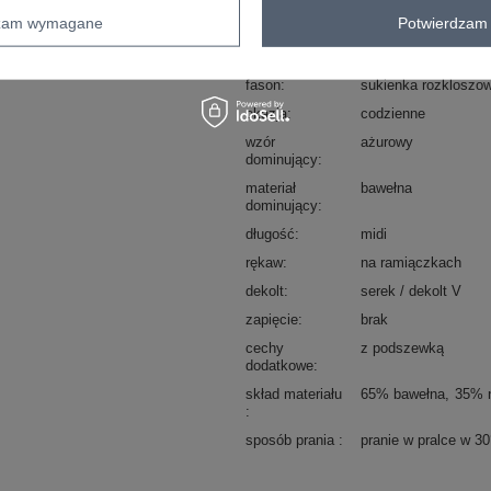
dzam wymagane
Potwierdzam 
Marka
OCH BELLA
typ produktu
sukienka letnia
su
fason
sukienka rozkloszo
okazja
codzienne
wzór
ażurowy
dominujący
materiał
bawełna
dominujący
długość
midi
rękaw
na ramiączkach
dekolt
serek / dekolt V
zapięcie
brak
cechy
z podszewką
dodatkowe
skład materiału
65% bawełna
35% 
sposób prania
pranie w pralce w 3