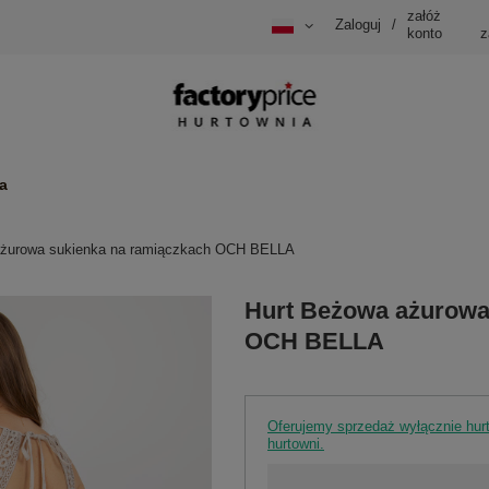
załóż
Zaloguj
/
konto
z
a
ażurowa sukienka na ramiączkach OCH BELLA
Hurt Beżowa ażurowa
OCH BELLA
Oferujemy sprzedaż wyłącznie hu
hurtowni.