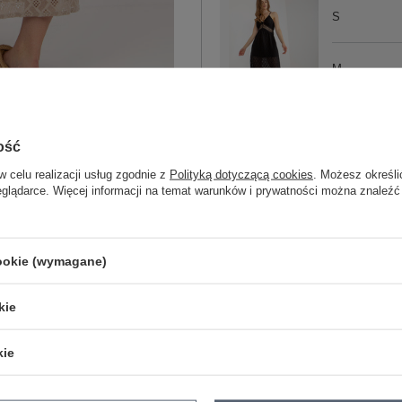
S
M
L
czarny
ość
w celu realizacji usług zgodnie z
Polityką dotyczącą cookies
. Możesz określi
eglądarce. Więcej informacji na temat warunków i prywatności można znaleźć
ZA
Masz pytanie? Chętnie pomożem
cookie (wymagane)
Zadzwoń
+48 601 547 740
kie
skład materiału : wierzch: 65% bawe
elastan
kie
sposób prania : pranie w pralce w 30°
Kod produktu
TW-SK-BI-8676.22