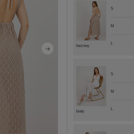
S
M
L
beżowy
S
M
L
biały