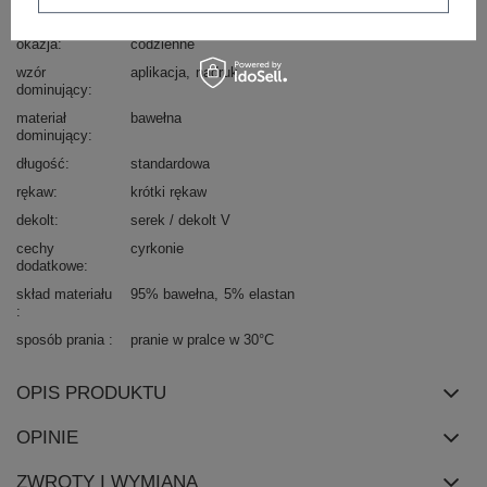
styl
casual
okazja
codzienne
wzór
aplikacja
nadruk
dominujący
materiał
bawełna
dominujący
długość
standardowa
rękaw
krótki rękaw
dekolt
serek / dekolt V
cechy
cyrkonie
dodatkowe
skład materiału
95% bawełna
5% elastan
sposób prania
pranie w pralce w 30°C
OPIS PRODUKTU
OPINIE
ZWROTY I WYMIANA