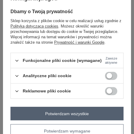
Dbamy o Twoją prywatność
-
+
S
5906694034176
Sklep korzysta z plików cookie w celu realizacji usług zgodnie z
Polityką dotyczącą cookies
. Możesz określić warunki
przechowywania lub dostępu do cookie w Twojej przeglądarce.
Więcej informacji na temat warunków i prywatności można
znaleźć także na stronie
Prywatność i warunki Google
.
jasny brązowy
Zawsze
Funkcjonalne pliki cookie (wymagane)
aktywne
ZALOGUJ SIĘ I ZOBACZ CENĘ
Analityczne pliki cookie
Masz pytanie? Chętnie pomożemy.
Zadzwoń
+48 601 547 740
Zadaj pytanie
Reklamowe pliki cookie
skład materiału : 95% bawełna, 5% elastan
sposób prania : pranie w pralce w 30°C
Potwierdzam wszystkie
Kod produktu
CLM-TS-1726.87
Marka
CALIMERA
Potwierdzam wymagane