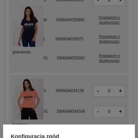
+
Powiadom o
M
5906694035968
dostępności
Powiadom o
L
5906694035975
dostępności
granatowy
Powiadom o
XL
5906694035982
dostępności
-
+
S
5906694034138
-
+
XL
5906694034169
koralowy
Konfiguracja zgód