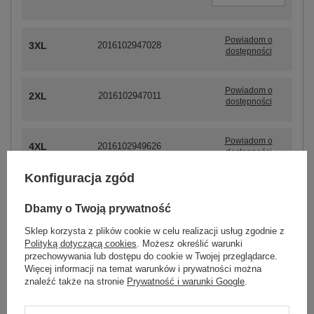
Powiadom o
3XL
2016102947028
dostępności
Powiadom o
2XL
2016102947011
dostępności
Powiadom o
4XL
2016102949626
dostępności
Konfiguracja zgód
Dbamy o Twoją prywatność
ZALOGUJ SIĘ I ZOBACZ CENĘ
Sklep korzysta z plików cookie w celu realizacji usług zgodnie z
Polityką dotyczącą cookies
. Możesz określić warunki
Masz pytanie? Chętnie pomożemy.
przechowywania lub dostępu do cookie w Twojej przeglądarce.
Zadzwoń
+48 601 547 740
Zadaj pytanie
Więcej informacji na temat warunków i prywatności można
znaleźć także na stronie
Prywatność i warunki Google
.
Granatowo-biała sukienka basic plus size w paski