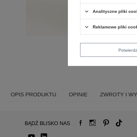
Analityczne pliki coo
Reklamowe pliki coo
Potwier
OPIS PRODUKTU
OPINIE
ZWROTY I W
BĄDŹ BLISKO NAS