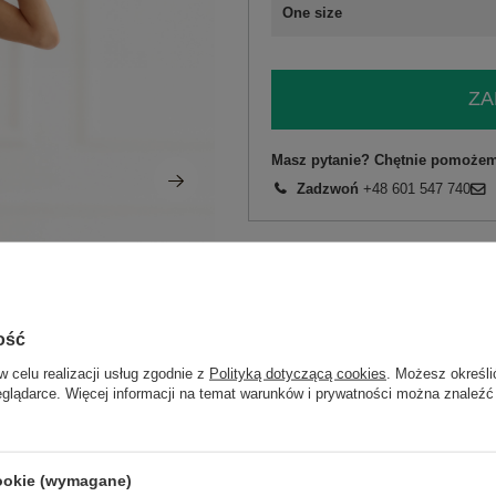
One size
ZA
Masz pytanie? Chętnie pomożem
Zadzwoń
+48 601 547 740
skład materiału : 100% bawełna
sposób prania : pranie w pralce w 30°
Kod produktu
MI-SK-22586.62
ość
Marka
ITALY MODA
skład materiału
100% bawełna
w celu realizacji usług zgodnie z
Polityką dotyczącą cookies
. Możesz określi
eglądarce. Więcej informacji na temat warunków i prywatności można znaleźć
typ produktu
sukienka letnia
fason
sukienka rozkloszo
okazja
codzienne
cookie (wymagane)