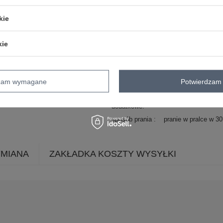
wzór
gładki
dominujący
kie
materiał
bawełna
dominujący
kie
długość
maxi
rękaw
na ramiączkach
dekolt
okrągły
dzam wymagane
Potwierdzam 
zapięcie
brak
cechy
z podszewką
dodatkowe
sposób prania
pranie w pralce w 3
YMIANA
ZAKŁADKA KOSZTY WYSYŁKI