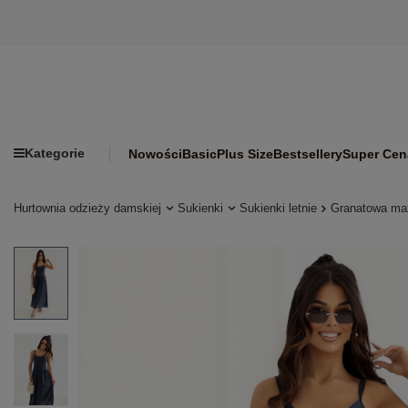
Kategorie
Nowości
Basic
Plus Size
Bestsellery
Super Cen
Hurtownia odzieży damskiej
Sukienki
Sukienki letnie
Granatowa max