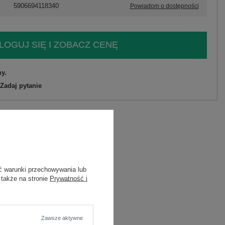
5906694118340
Powiadom o dostępności
LOGUJ SIĘ I ZOBACZ CENĘ
y.
Zadaj pytanie
C
ć warunki przechowywania lub
 także na stronie
Prywatność i
wana
Zawsze aktywne