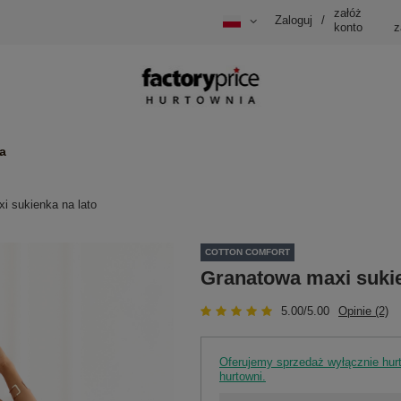
załóż
Zaloguj
/
konto
z
a
i sukienka na lato
COTTON COMFORT
Granatowa maxi sukie
5.00/5.00
Opinie (2)
Oferujemy sprzedaż wyłącznie hu
hurtowni.