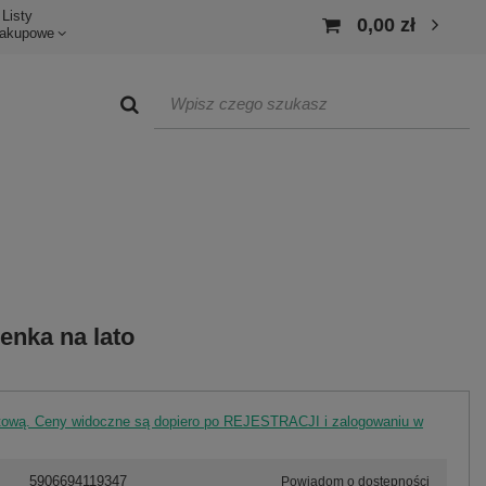
Listy
0,00 zł
akupowe
enka na lato
rtową. Ceny widoczne są dopiero po REJESTRACJI i zalogowaniu w
5906694119347
Powiadom o dostępności