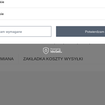
kie
dominujący
materiał
wiskoza
dominujący
kie
długość
maxi
rękaw
bez rękawów
dekolt
serek / dekolt V
dzam wymagane
Potwierdzam 
zapięcie
brak
sposób prania
pranie w pralce w 3
YMIANA
ZAKŁADKA KOSZTY WYSYŁKI