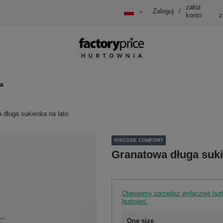
załóż
Zaloguj
/
konto
z
a
 długa sukienka na lato
VISCOSE COMFORT
Granatowa długa suki
Oferujemy sprzedaż wyłącznie hu
hurtowni.
One size