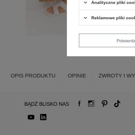
Analityczne pliki coo
Reklamowe pliki coo
Potwier
OPIS PRODUKTU
OPINIE
ZWROTY I W
BĄDŹ BLISKO NAS