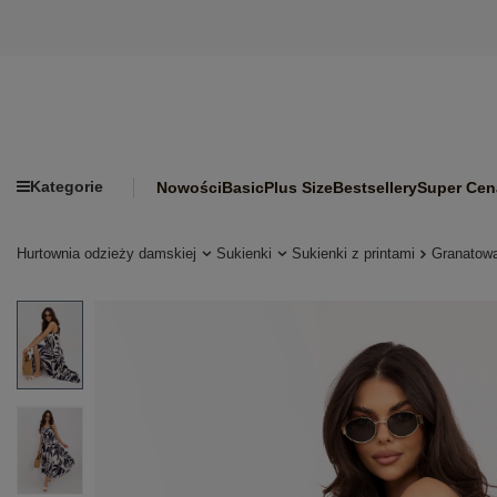
Kategorie
Nowości
Basic
Plus Size
Bestsellery
Super Cen
Hurtownia odzieży damskiej
Sukienki
Sukienki z printami
Granatowa