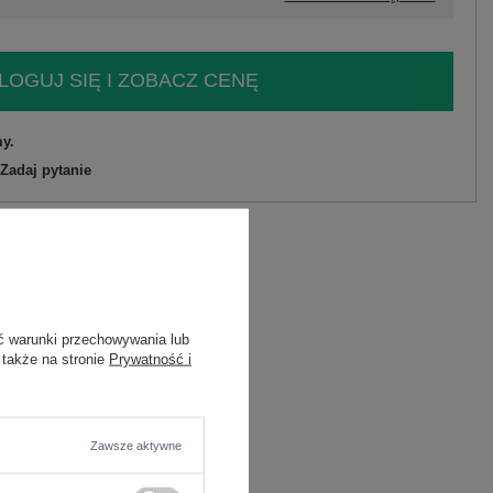
LOGUJ SIĘ I ZOBACZ CENĘ
y.
Zadaj pytanie
C
ć warunki przechowywania lub
 także na stronie
Prywatność i
Zawsze aktywne