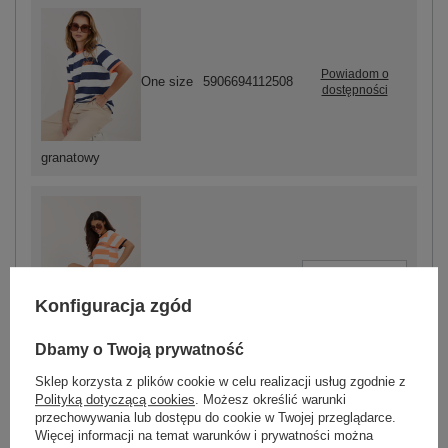
Powiadom o
One size
5906694112508
dostępności
granatowy
-
+
One size
5906694112492
Konfiguracja zgód
fluo
Dbamy o Twoją prywatność
pomarańczowy
Sklep korzysta z plików cookie w celu realizacji usług zgodnie z
Polityką dotyczącą cookies
. Możesz określić warunki
przechowywania lub dostępu do cookie w Twojej przeglądarce.
ZALOGUJ SIĘ I ZOBACZ CENĘ
Więcej informacji na temat warunków i prywatności można