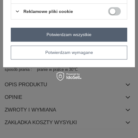
dominujący
Reklamowe pliki cookie
długość
midi
rękaw
krótki rękaw
dekolt
okrągły
Potwierdzam wszystkie
zapięcie
wiązanie
cechy
kieszenie
wiązanie
dodatkowe
Potwierdzam wymagane
skład materiału
100% bawełna
sposób prania
pranie w pralce w 30°C
OPIS PRODUKTU
OPINIE
ZWROTY I WYMIANA
ZAKŁADKA KOSZTY WYSYŁKI