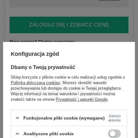
ZALOGUJ SIĘ I ZOBACZ CENĘ
Masz pytanie? Chętnie pomożemy.
Zadzwoń
+48 601 547 740
Zadaj pytanie
Konfiguracja zgód
skład materiału : 100% bawełna
Dbamy o Twoją prywatność
sposób prania : pranie w pralce w 30°C
Sklep korzysta z plików cookie w celu realizacji usług zgodnie z
Polityką dotyczącą cookies
. Możesz określić warunki
Kod produktu
TW-SK-BI-6-2014.07
przechowywania lub dostępu do cookie w Twojej przeglądarce.
Marka
OCH BELLA
Więcej informacji na temat warunków i prywatności można
znaleźć także na stronie
Prywatność i warunki Google
.
typ produktu
sukienka letnia
fason
sukienka rozkloszowana
okazja
codzienne
Zawsze
Funkcjonalne pliki cookie (wymagane)
aktywne
wzór
gładki
dominujący
Analityczne pliki cookie
materiał
bawełna