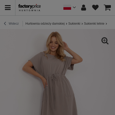
Wstecz
Hurtownia odzieży damskiej
Sukienki
Sukienki letnie
Fang