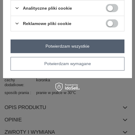
typ produktu
bluzka codzienna
Analityczne pliki cookie
okazja
codzienne
do pracy
Reklamowe pliki cookie
wzór
gładki
dominujący
materiał
bawełna
poliester
dominujący
Potwierdzam wszystkie
długość
standardowa
rękaw
krótki rękaw
Potwierdzam wymagane
dekolt
okrągły
zapięcie
brak
cechy
koronka
dodatkowe
sposób prania
pranie w pralce w 30°C
OPIS PRODUKTU
OPINIE
ZWROTY I WYMIANA