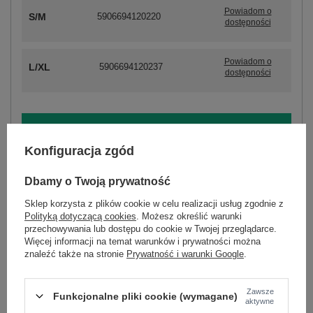
Powiadom o
S/M
5906694120220
dostępności
Powiadom o
L/XL
5906694120237
dostępności
ZALOGUJ SIĘ I ZOBACZ CENĘ
Konfiguracja zgód
Masz pytanie? Chętnie pomożemy.
Dbamy o Twoją prywatność
Zadzwoń
+48 601 547 740
Zadaj pytanie
Sklep korzysta z plików cookie w celu realizacji usług zgodnie z
Polityką dotyczącą cookies
. Możesz określić warunki
skład materiału : 95% bawełna, 5% elastan
przechowywania lub dostępu do cookie w Twojej przeglądarce.
sposób prania : pranie w pralce w 30°C
Więcej informacji na temat warunków i prywatności można
znaleźć także na stronie
Prywatność i warunki Google
.
Kod produktu
IR-BZ-RR176.90
Marka
ITALY MODA
Zawsze
Funkcjonalne pliki cookie (wymagane)
skład materiału
95% bawełna
5% elastan
aktywne