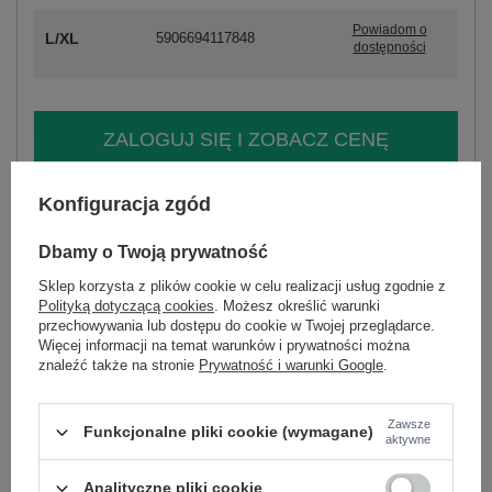
Powiadom o
L/XL
5906694117848
dostępności
ZALOGUJ SIĘ I ZOBACZ CENĘ
Masz pytanie? Chętnie pomożemy.
Konfiguracja zgód
Zadzwoń
+48 601 547 740
Zadaj pytanie
Dbamy o Twoją prywatność
skład materiału : 80% wiskoza, 20% poliamid
Sklep korzysta z plików cookie w celu realizacji usług zgodnie z
sposób prania : pranie w pralce w 30°C
Polityką dotyczącą cookies
. Możesz określić warunki
przechowywania lub dostępu do cookie w Twojej przeglądarce.
Więcej informacji na temat warunków i prywatności można
Kod produktu
IR-KMPL-7282.08P
znaleźć także na stronie
Prywatność i warunki Google
.
Marka
ITALY MODA
typ produktu
bluzka+spodnie
Zawsze
Funkcjonalne pliki cookie (wymagane)
okazja
codzienne
aktywne
wzór
nadruk
dominujący
Analityczne pliki cookie