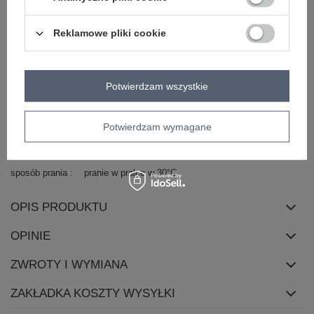
materiał
wiskoza
dominujący
Reklamowe pliki cookie
długość
długa
rękaw
rękaw 3/4
dekolt
wiązany
okrągły
Potwierdzam wszystkie
zapięcie
wiązanie
cechy
wiązanie
falbana
dodatkowe
Potwierdzam wymagane
skład materiału
80% wiskoza
20% poliamid
sposób prania
pranie w pralce w 30°C
OPIS PRODUKTU
OPINIE
ZWROTY I WYMIANA
ZAKŁADKA KOSZTY WYSYŁKI