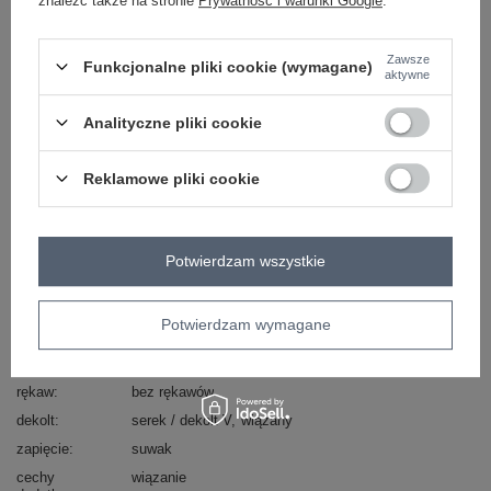
znaleźć także na stronie
Prywatność i warunki Google
.
skład materiału : 55% rayon, 45% sztuczny jedwab
sposób prania : pranie w pralce w 30°C
Zawsze
Funkcjonalne pliki cookie (wymagane)
aktywne
Kod produktu
IR-SK-M116550.97
Marka
ITALY MODA
Analityczne pliki cookie
skład materiału
55% rayon
45% sztuczny jedwab
Reklamowe pliki cookie
typ produktu
sukienka letnia
fason
sukienka rozkloszowana
okazja
codzienne
wizytowe
Potwierdzam wszystkie
wzór
groszki
dominujący
materiał
rayon
Potwierdzam wymagane
dominujący
długość
maxi
rękaw
bez rękawów
dekolt
serek / dekolt V
wiązany
zapięcie
suwak
cechy
wiązanie