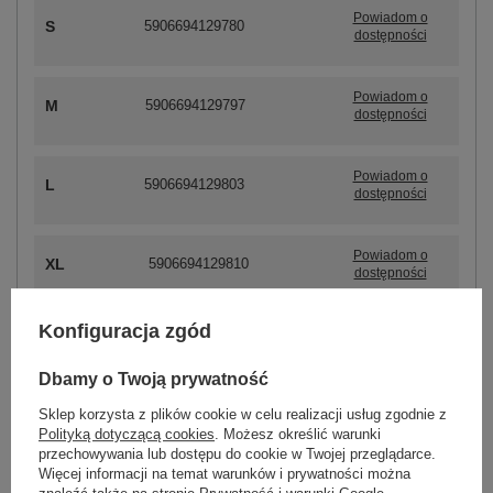
Powiadom o
S
5906694129780
dostępności
Powiadom o
M
5906694129797
dostępności
Powiadom o
L
5906694129803
dostępności
Powiadom o
XL
5906694129810
dostępności
Konfiguracja zgód
ZALOGUJ SIĘ I ZOBACZ CENĘ
Dbamy o Twoją prywatność
Sklep korzysta z plików cookie w celu realizacji usług zgodnie z
Masz pytanie? Chętnie pomożemy.
Polityką dotyczącą cookies
. Możesz określić warunki
przechowywania lub dostępu do cookie w Twojej przeglądarce.
Zadzwoń
+48 601 547 740
Zadaj pytanie
Więcej informacji na temat warunków i prywatności można