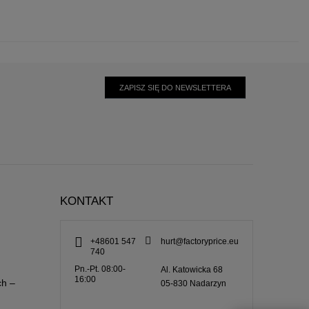
ZAPISZ SIĘ DO NEWSLETTERA
KONTAKT
+48601 547
hurt@factoryprice.eu
740
Pn.-Pt. 08:00-
Al. Katowicka 68
16:00
ch –
05-830
Nadarzyn