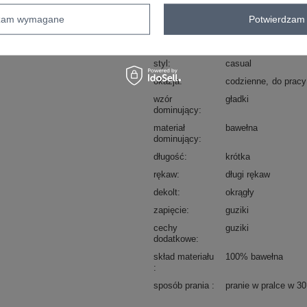
Kod produktu
WT-BZ-A1226.91
dzam wymagane
Potwierdzam 
Marka
WESTEENE
typ produktu
bluzka dopasowana
styl
casual
okazja
codzienne
do pracy
wzór
gładki
dominujący
materiał
bawełna
dominujący
długość
krótka
rękaw
długi rękaw
dekolt
okrągły
zapięcie
guziki
cechy
guziki
dodatkowe
skład materiału
100% bawełna
sposób prania
pranie w pralce w 3