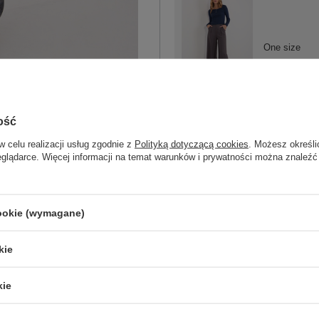
One size
granatowy
ość
w celu realizacji usług zgodnie z
Polityką dotyczącą cookies
. Możesz określi
eglądarce. Więcej informacji na temat warunków i prywatności można znaleźć
ZA
cookie (wymagane)
Masz pytanie? Chętnie pomożem
Zadzwoń
+48 601 547 740
kie
kie
skład materiału : 100% bawełna
sposób prania : pranie w pralce w 30°