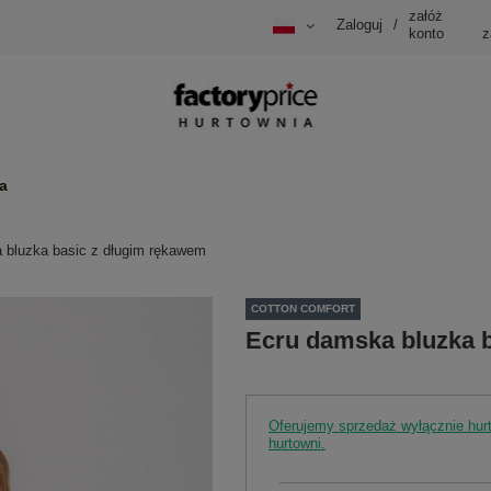
załóż
Zaloguj
/
konto
z
a
 bluzka basic z długim rękawem
COTTON COMFORT
Ecru damska bluzka 
Oferujemy sprzedaż wyłącznie hu
hurtowni.