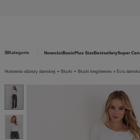
Kategorie
Nowości
Basic
Plus Size
Bestsellery
Super Cen
Hurtownia odzieży damskiej
Bluzki
Bluzki longsleeves
Ecru damska