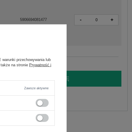
-
+
5906694081477
Zobacz wszystkie kolory (+1)
ć warunki przechowywania lub
 także na stronie
Prywatność i
LOGUJ SIĘ I ZOBACZ CENĘ
Zawsze aktywne
y.
Zadaj pytanie
C