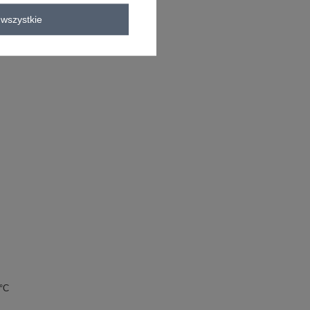
wszystkie
bluzka codzienna
longsleeve
0°C