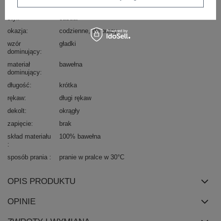
typ produktu
bluzka dopasowana
bluzka codzienna
longsleeve
styl
casual
okazja
codzienne
do pracy
wzór
gładki
dominujący
materiał
bawełna
dominujący
długość
krótka
rękaw
długi rękaw
dekolt
okrągły
zapięcie
brak
skład materiału
100% bawełna
sposób prania
pranie w pralce w 30°C
OPIS PRODUKTU
OPINIE