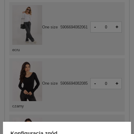
-
+
One size
5906694082061
ecru
-
+
One size
5906694082085
czarny
Konfiguracja zgód