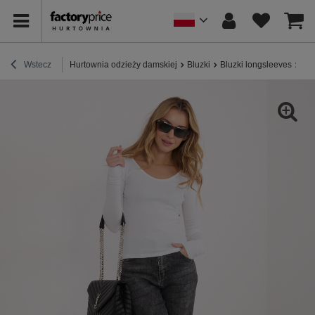
Wstecz
Hurtownia odzieży damskiej
Bluzki
Bluzki longsleeves
Ecr