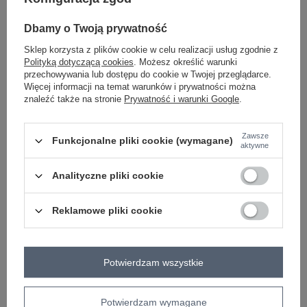
-
+
One size
5906694081279
Dbamy o Twoją prywatność
Sklep korzysta z plików cookie w celu realizacji usług zgodnie z
Polityką dotyczącą cookies
. Możesz określić warunki
granatowy
przechowywania lub dostępu do cookie w Twojej przeglądarce.
Więcej informacji na temat warunków i prywatności można
znaleźć także na stronie
Prywatność i warunki Google
.
Zobacz wszystkie kolory (+1)
Zawsze
Funkcjonalne pliki cookie (wymagane)
ZALOGUJ SIĘ I ZOBACZ CENĘ
aktywne
Analityczne pliki cookie
Masz pytanie? Chętnie pomożemy.
Zadzwoń
+48 601 547 740
Zadaj pytanie
Reklamowe pliki cookie
skład materiału : 100% bawełna
sposób prania : pranie w pralce w 30°C
Potwierdzam wszystkie
Kod produktu
WT-BZ-A1090.83
Marka
WESTEENE
Potwierdzam wymagane