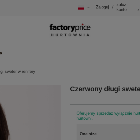
załóż
Zaloguj
/
konto
z
a
gi sweter w renifery
Czerwony długi swete
Oferujemy sprzedaż wyłącznie hu
hurtowni.
One size