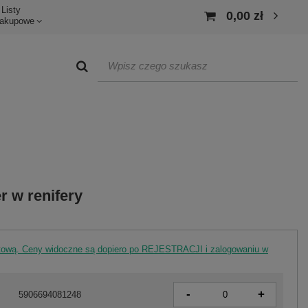
Listy
0,00 zł
akupowe
r w renifery
rtową. Ceny widoczne są dopiero po REJESTRACJI i zalogowaniu w
-
+
5906694081248