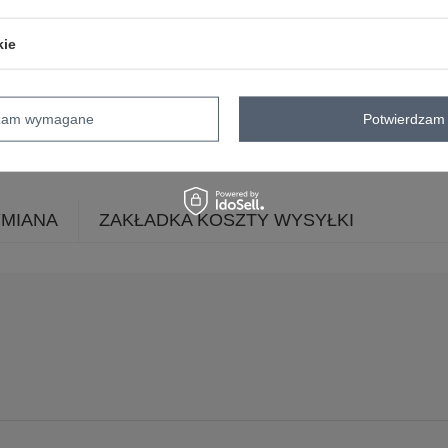
długość
długa
rękaw
długi rękaw
kie
dekolt
okrągły
zapięcie
brak
skład materiału
100% akryl
dzam wymagane
Potwierdzam 
sposób prania
pranie w pralce w 3
YMIANA
ZAKŁADKA KOSZTY WYSYŁKI