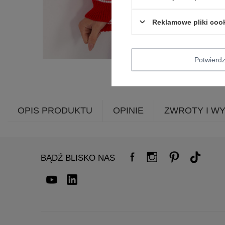
Reklamowe pliki coo
Potwier
OPIS PRODUKTU
OPINIE
ZWROTY I W
BĄDŹ BLISKO NAS