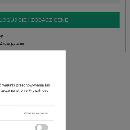
LOGUJ SIĘ I ZOBACZ CENĘ
y.
Zadaj pytanie
C
ć warunki przechowywania lub
 także na stronie
Prywatność i
zę
Zawsze aktywne