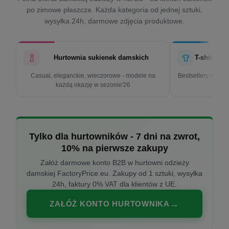
po zimowe płaszcze. Każda kategoria od jednej sztuki,
wysyłka 24h, darmowe zdjęcia produktowe.
Hurtownia sukienek damskich
T-shirty d
Casual, eleganckie, wieczorowe - modele na
Bestsellery w cen
każdą okazję w sezonie'26
k
Tylko dla hurtowników - 7 dni na zwrot,
10% na pierwsze zakupy
Załóż darmowe konto B2B w hurtowni odzieży
damskiej FactoryPrice.eu. Zakupy od 1 sztuki, wysyłka
24h, faktury 0% VAT dla klientów z UE.
ZAŁÓŻ KONTO HURTOWNIKA