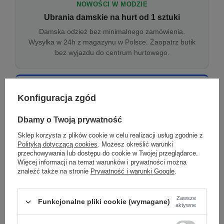
NOWOŚCI W MODZIE
Ubrania damskie na hurt od 1 sztuki
Damska odzież bez minimalnego zamówienia.
Wysyłka w 24h z magazynu w Polsce. Zaopatrz butik
bez wyjazdu do centrum hurtowego.
ONLINE
Konfiguracja zgód
Odzież damska hurtowo online
Internetowa hurtownia damska z plikiem XML/CSV.
Dbamy o Twoją prywatność
Integracja z WooCommerce, Shopify, BaseLinker.
Sklep korzysta z plików cookie w celu realizacji usług zgodnie z
Aktualizacja stanów co godzinę.
Polityką dotyczącą cookies
. Możesz określić warunki
przechowywania lub dostępu do cookie w Twojej przeglądarce.
Więcej informacji na temat warunków i prywatności można
znaleźć także na stronie
Prywatność i warunki Google
.
DROPSHIPPING
Damskie ubrania w dropshippingu
Zawsze
Funkcjonalne pliki cookie (wymagane)
Hurt odzieży damskiej z wysyłką na etykiecie Twojego
aktywne
sklepu w całej UE. Zero magazynu, zero
zamrożonego kapitału.