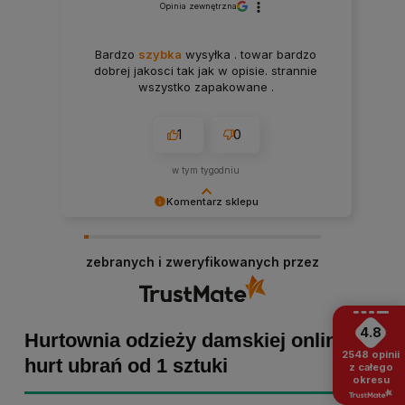
Opinia zewnętrzna
Bardzo
szybka
wysyłka . towar bardzo
dobrej jakosci tak jak w opisie. strannie
wszystko zapakowane .
1
0
w tym tygodniu
Komentarz sklepu
Paulina Grabarczyk dziękujemy za poświęcony
czas i dodaną opinię! Takie słowa dodają nam
zebranych i zweryfikowanych przez
skrzydeł, dlatego tym bardziej cieszymy się, że
zakup przebiegł pomyślnie. Obiecujemy
utrzymać dobrą passę - zapraszamy ponownie! :)
4.8
Hurtownia odzieży damskiej online -
2548
opinii
hurt ubrań od 1 sztuki
z całego
okresu