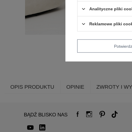
Analityczne pliki coo
Reklamowe pliki coo
Potwier
OPIS PRODUKTU
OPINIE
ZWROTY I W
BĄDŹ BLISKO NAS