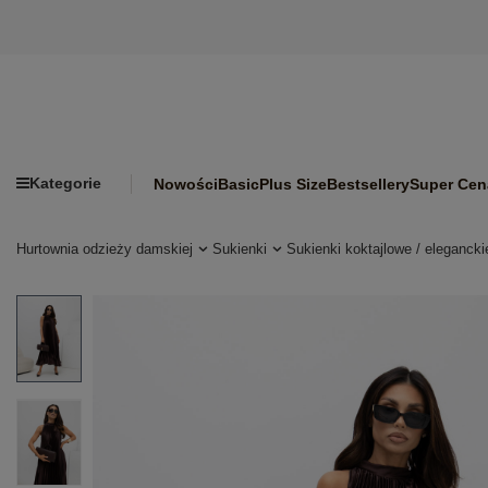
Kategorie
Nowości
Basic
Plus Size
Bestsellery
Super Cen
Hurtownia odzieży damskiej
Sukienki
Sukienki koktajlowe / elegancki