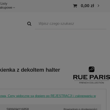
Listy
0,00 zł
akupowe
ienka z dekoltem halter
rtową. Ceny widoczne są dopiero po REJESTRACJI i zalogowaniu w
5906694116858
Powiadom o dostępności