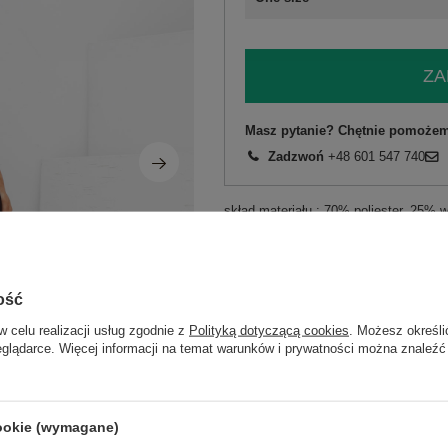
ZA
Masz pytanie? Chętnie pomożem
Zadzwoń
+48 601 547 740
skład materiału : 70% poliester, 25% 
sposób prania : pranie w pralce w 30°
Kod produktu
IT-SK-20990.96
Marka
RUE PARIS
ość
skład materiału
70% poliester
25% 
w celu realizacji usług zgodnie z
Polityką dotyczącą cookies
. Możesz określi
eglądarce. Więcej informacji na temat warunków i prywatności można znaleźć
typ produktu
sukienka koktajlowa
fason
inna
okazja
wizytowe
na impre
cookie (wymagane)
wzór
gładki