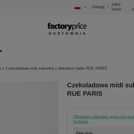
załóż
Zaloguj
/
konto
z
a
e
Czekoladowa midi sukienka z dekoltem halter RUE PARIS
Czekoladowa midi suk
RUE PARIS
Oferujemy sprzedaż wyłącznie hu
hurtowni.
One size