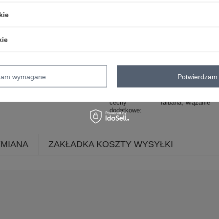
dominujący
kie
materiał
poliester
dominujący
długość
midi
kie
rękaw
bez rękawów
dekolt
okrągły
dzam wymagane
Potwierdzam 
zapięcie
wiązanie
sposób prania
pranie w pralce w 3
cechy
falbana
wiązanie
dodatkowe
YMIANA
ZAKŁADKA KOSZTY WYSYŁKI