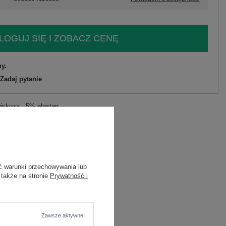
LOGUJ SIĘ I ZOBACZ CENĘ
y.
Zadaj pytanie
wiskoza , 5% elastan
C
wiskoza
5% elastan
ć warunki przechowywania lub
 także na stronie
Prywatność i
zę
Zawsze aktywne