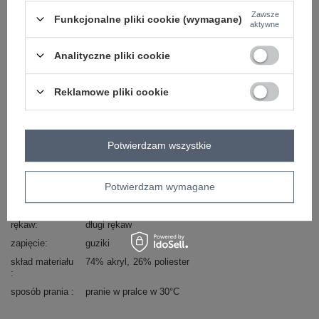
Zawsze
Funkcjonalne pliki cookie (wymagane)
aktywne
Kod produktu
TW-SW-BI-591.60
Marka
OCH BELLA
Analityczne pliki cookie
wzór
ażurowy
dominujący
Reklamowe pliki cookie
dekolt
okrągły
styl
casual
okazja
codzienne
do pracy
Potwierdzam wszystkie
typ produktu
sweter ażurowy
materiał
akryl
Potwierdzam wymagane
dominujący
długość
standardowa
rękaw
długi rękaw
zapięcie
guziki
skład materiału
74% akryl
26% poliester
sposób prania
pranie w pralce w 30°C