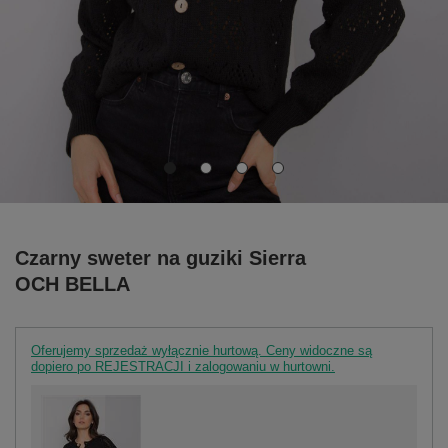
Czarny sweter na guziki Sierra
OCH BELLA
Oferujemy sprzedaż wyłącznie hurtową. Ceny widoczne są
dopiero po REJESTRACJI i zalogowaniu w hurtowni.