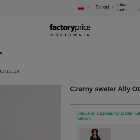
załóż
Zaloguj
/
konto
z
a
 OCH BELLA
Czarny sweter Ally 
Oferujemy sprzedaż wyłącznie hu
hurtowni.