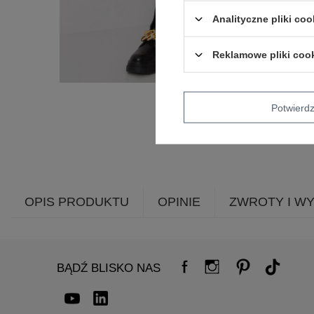
Analityczne pliki coo
Reklamowe pliki coo
Potwier
OPIS PRODUKTU
OPINIE
ZWROTY I W
BĄDŹ BLISKO NAS