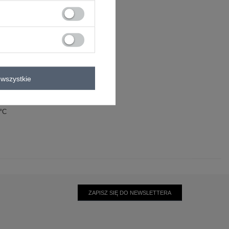
ga
wszystkie
ester
0°C
ZAPISZ SIĘ DO NEWSLETTERA