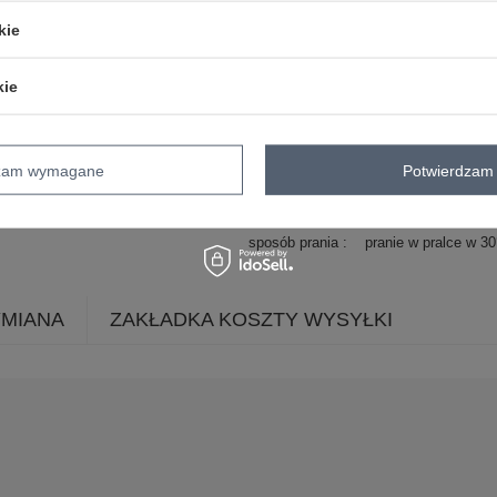
rękaw
rękaw 3/4
kie
styl
casual
okazja
codzienne
do pracy
kie
długość
do połowy łydki
dłu
materiał
akryl
dominujący
zapięcie
brak
dzam wymagane
Potwierdzam 
skład materiału
74% akryl
25% poli
sposób prania
pranie w pralce w 3
YMIANA
ZAKŁADKA KOSZTY WYSYŁKI