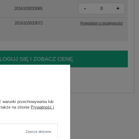
-
+
2016103033065
2016103033072
Powiadom o dostępności
LOGUJ SIĘ I ZOBACZ CENĘ
y.
Zadaj pytanie
ć warunki przechowywania lub
 także na stronie
Prywatność i
Zawsze aktywne