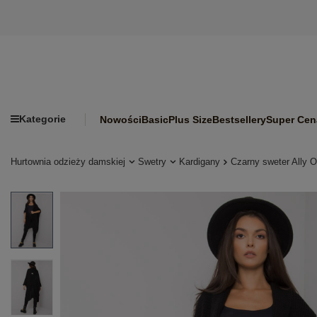
Kategorie
Nowości
Basic
Plus Size
Bestsellery
Super Cen
Hurtownia odzieży damskiej
Swetry
Kardigany
Czarny sweter Ally