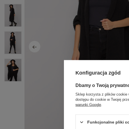
Konfiguracja zgód
Dbamy o Twoją prywatn
Sklep korzysta z plików cookie 
dostępu do cookie w Twojej prz
warunki Google
.
Funkcjonalne pliki 