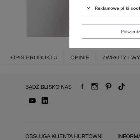
Reklamowe pliki coo
Potwier
OPIS PRODUKTU
OPINIE
ZWROTY I W
BĄDŹ BLISKO NAS
OBSŁUGA KLIENTA HURTOWNI
INFORM