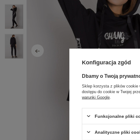
Konfiguracja zgód
Dbamy o Twoją prywatn
Sklep korzysta z plików cookie 
dostępu do cookie w Twojej prz
warunki Google
.
Funkcjonalne pliki 
Analityczne pliki coo