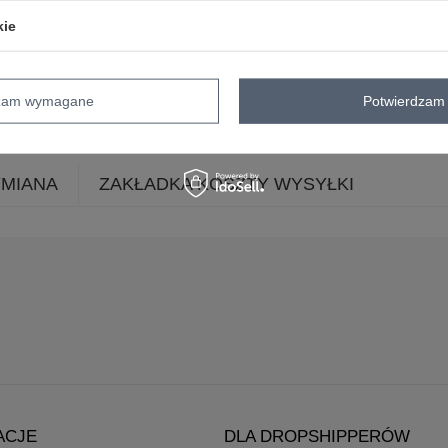
dekolt
okrągły
kie
rękaw
rękaw 3/4
długość
długa
nogawki
skład materiału
90% bawełna
10% 
dzam wymagane
Potwierdzam 
YMIANA
ZAKŁADKA KOSZTY WYSYŁKI
ACJE
DLA DROPSHIPPERÓW