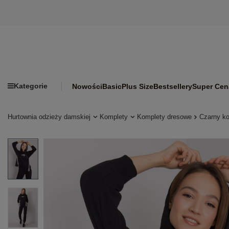
Kategorie
Nowości
Basic
Plus Size
Bestsellery
Super Cen
Hurtownia odzieży damskiej
Komplety
Komplety dresowe
Czarny ko