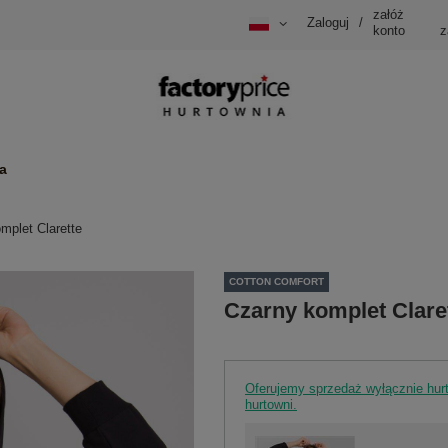
załóż
Zaloguj
/
konto
z
a
mplet Clarette
COTTON COMFORT
Czarny komplet Clare
Oferujemy sprzedaż wyłącznie hu
hurtowni.