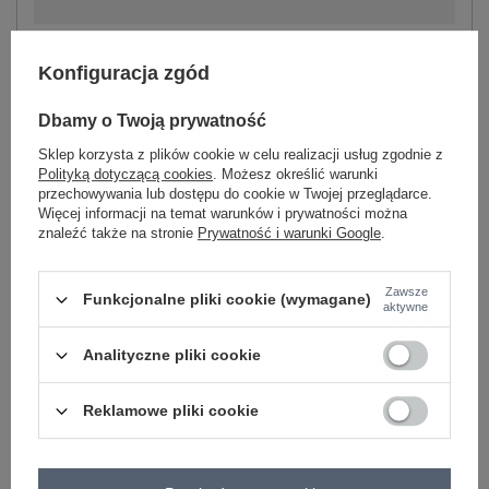
Konfiguracja zgód
Dbamy o Twoją prywatność
-
+
L
2016102922957
Sklep korzysta z plików cookie w celu realizacji usług zgodnie z
Polityką dotyczącą cookies
. Możesz określić warunki
przechowywania lub dostępu do cookie w Twojej przeglądarce.
jasny beżowy
Więcej informacji na temat warunków i prywatności można
znaleźć także na stronie
Prywatność i warunki Google
.
Zobacz wszystkie kolory (+2)
Zawsze
Funkcjonalne pliki cookie (wymagane)
aktywne
ZALOGUJ SIĘ I ZOBACZ CENĘ
Analityczne pliki cookie
Masz pytanie? Chętnie pomożemy.
Reklamowe pliki cookie
Zadzwoń
+48 601 547 740
Zadaj pytanie
skład materiału : 50% bawełna , 50% poliester