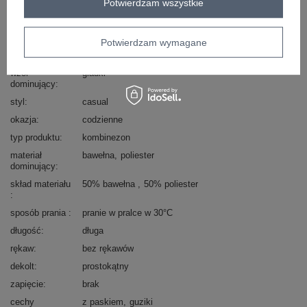
Potwierdzam wszystkie
sposób prania : pranie w pralce w 30°C
Kod produktu
361-KO-01042021.27
Potwierdzam wymagane
Marka
RUE PARIS
wzór
gładki
dominujący
styl
casual
okazja
codzienne
typ produktu
kombinezon
materiał
bawełna
poliester
dominujący
skład materiału
50% bawełna
50% poliester
sposób prania
pranie w pralce w 30°C
długość
długa
rękaw
bez rękawów
dekolt
prostokątny
zapięcie
brak
cechy
z paskiem
guziki