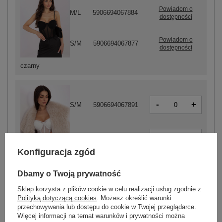
Powiadom o
M/L
5906694067884
dostępności
Powiadom o
S/M
5906694067877
dostępności
czarny
-
+
S/M
5906694067891
-
+
M/L
5906694067907
Konfiguracja zgód
biały
Dbamy o Twoją prywatność
Sklep korzysta z plików cookie w celu realizacji usług zgodnie z
ZALOGUJ SIĘ I ZOBACZ CENĘ
Polityką dotyczącą cookies
. Możesz określić warunki
przechowywania lub dostępu do cookie w Twojej przeglądarce.
Więcej informacji na temat warunków i prywatności można