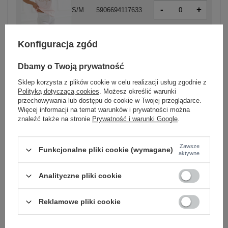
-
+
S/M
5906694117633
Konfiguracja zgód
jasny różowy
Dbamy o Twoją prywatność
Sklep korzysta z plików cookie w celu realizacji usług zgodnie z
-
+
S/M
5906694117619
Polityką dotyczącą cookies
. Możesz określić warunki
przechowywania lub dostępu do cookie w Twojej przeglądarce.
Więcej informacji na temat warunków i prywatności można
znaleźć także na stronie
Prywatność i warunki Google
.
-
+
L/XL
5906694117626
jasny niebieski
Zawsze
Funkcjonalne pliki cookie (wymagane)
aktywne
Zobacz wszystkie kolory (+1)
Analityczne pliki cookie
Reklamowe pliki cookie
ZALOGUJ SIĘ I ZOBACZ CENĘ