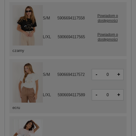
Powiadom o
S/M
5906694117558
dostępności
Powiadom o
L/XL
5906694117565
dostępności
czarny
-
+
S/M
5906694117572
-
+
L/XL
5906694117589
ecru