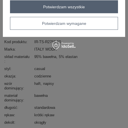
Masz pytanie? Chętnie pomożemy.
Potwierdzam wszystkie
Zadzwoń
+48 601 547 740
Zadaj pytanie
Potwierdzam wymagane
skład materiału : 95% bawełna, 5% elastan
sposób prania : pranie w pralce w 30°C
Kod produktu
IR-TS-R2766.60
Marka
ITALY MODA
skład materiału
95% bawełna
5% elastan
styl
casual
okazja
codzienne
wzór
haft
napisy
dominujący
materiał
bawełna
dominujący
długość
standardowa
rękaw
krótki rękaw
dekolt
okrągły