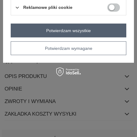
rękaw
krótki rękaw
Reklamowe pliki cookie
dekolt
kołnierzyk
zapięcie
brak
cechy
guziki
Potwierdzam wszystkie
dodatkowe
skład materiału
67,5% wiskoza
32,5% nylon
Potwierdzam wymagane
sposób prania
pranie w pralce w 30°C
typ produktu
polo
OPIS PRODUKTU
OPINIE
ZWROTY I WYMIANA
ZAKŁADKA KOSZTY WYSYŁKI