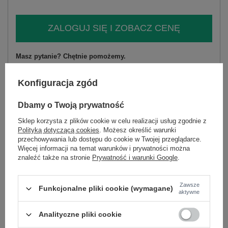
ZALOGUJ SIĘ I ZOBACZ CENĘ
Masz pytanie? Chętnie pomożemy.
Zadzwoń
+48 601 547 740
Zadaj pytanie
Konfiguracja zgód
skład materiału : 67,5% wiskoza, 32,5% nylon
sposób prania : pranie w pralce w 30°C
Dbamy o Twoją prywatność
Sklep korzysta z plików cookie w celu realizacji usług zgodnie z
Kod produktu
PM-SW-CV6679.32
Polityką dotyczącą cookies
. Możesz określić warunki
Marka
M.B.21
przechowywania lub dostępu do cookie w Twojej przeglądarce.
Więcej informacji na temat warunków i prywatności można
styl
casual
znaleźć także na stronie
Prywatność i warunki Google
.
okazja
codzienne
do pracy
wzór
urozmaicona faktura materiału
Zawsze
dominujący
Funkcjonalne pliki cookie (wymagane)
aktywne
materiał
wiskoza
dominujący
Analityczne pliki cookie
długość
standardowa