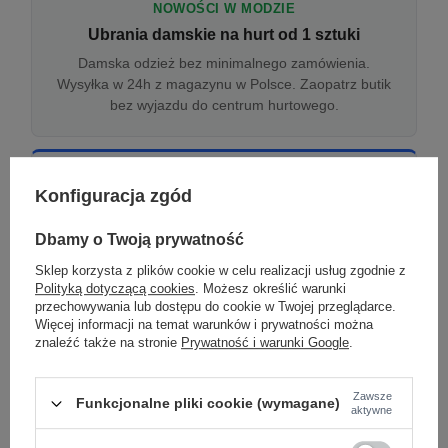
NOWOŚCI W MODZIE
Ubrania damskie na hurt od 1 sztuki
Damska odzież bez minimalnego zamówienia.
Wysyłka w 24h z magazynu w Polsce. Zaopatrz butik
bez wyjazdu do centrum hurtowego.
ONLINE
Konfiguracja zgód
Odzież damska hurtowo online
Internetowa hurtownia damska z plikiem XML/CSV.
Dbamy o Twoją prywatność
Integracja z WooCommerce, Shopify, BaseLinker.
Sklep korzysta z plików cookie w celu realizacji usług zgodnie z
Aktualizacja stanów co godzinę.
Polityką dotyczącą cookies
. Możesz określić warunki
przechowywania lub dostępu do cookie w Twojej przeglądarce.
Więcej informacji na temat warunków i prywatności można
znaleźć także na stronie
Prywatność i warunki Google
.
DROPSHIPPING
Damskie ubrania w dropshippingu
Zawsze
Funkcjonalne pliki cookie (wymagane)
Hurt odzieży damskiej z wysyłką na etykiecie Twojego
aktywne
sklepu w całej UE. Zero magazynu, zero
zamrożonego kapitału.