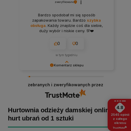
zweryfikowano
Bardzo spodobał mi się sposób
zapakowania towaru. Bardzo
szybka
obsługa
. Każdy znajdzie coś dla siebie,
duży wybór i niskie ceny. 💯❤️
0
0
w tym tygodniu
Komentarz sklepu
Bartosz dziękujemy za poświęcony czas i dodaną
opinię! Takie słowa dodają nam skrzydeł, dlatego
zebranych i zweryfikowanych przez
tym bardziej cieszymy się, że zakup przebiegł
pomyślnie. Obiecujemy utrzymać dobrą passę -
zapraszamy ponownie! :)
4.8
Hurtownia odzieży damskiej online -
2545
opinii
hurt ubrań od 1 sztuki
z całego
okresu