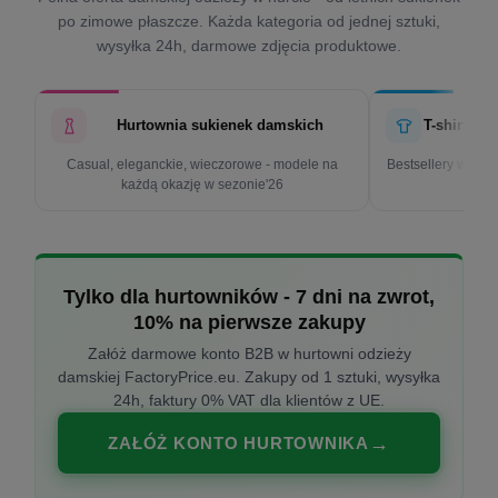
po zimowe płaszcze. Każda kategoria od jednej sztuki,
wysyłka 24h, darmowe zdjęcia produktowe.
Hurtownia sukienek damskich
T-shirty d
Casual, eleganckie, wieczorowe - modele na
Bestsellery w cen
każdą okazję w sezonie'26
k
Tylko dla hurtowników - 7 dni na zwrot,
10% na pierwsze zakupy
Załóż darmowe konto B2B w hurtowni odzieży
damskiej FactoryPrice.eu. Zakupy od 1 sztuki, wysyłka
24h, faktury 0% VAT dla klientów z UE.
ZAŁÓŻ KONTO HURTOWNIKA