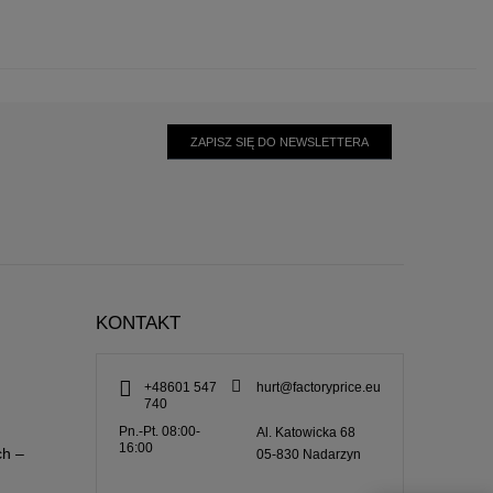
ZAPISZ SIĘ DO NEWSLETTERA
KONTAKT
+48601 547
hurt@factoryprice.eu
740
Pn.-Pt. 08:00-
Al. Katowicka 68
16:00
ch –
05-830
Nadarzyn