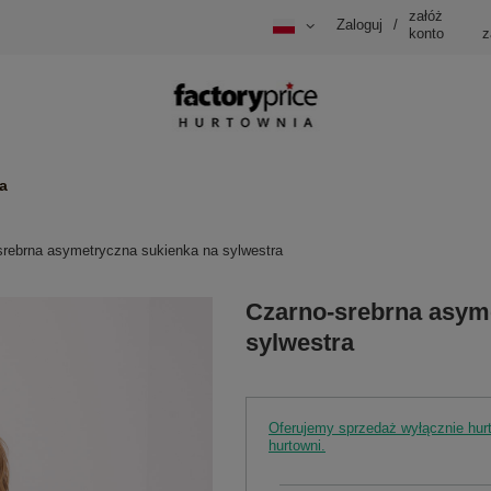
załóż
Zaloguj
/
konto
z
a
srebrna asymetryczna sukienka na sylwestra
Czarno-srebrna asym
sylwestra
Oferujemy sprzedaż wyłącznie hu
hurtowni.