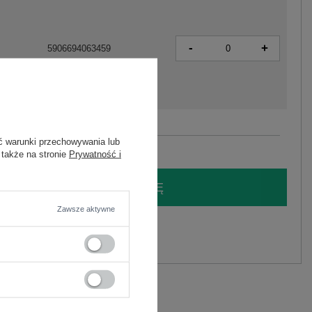
-
+
5906694063459
Zobacz wszystkie kolory (+1)
ć warunki przechowywania lub
 także na stronie
Prywatność i
LOGUJ SIĘ I ZOBACZ CENĘ
Zawsze aktywne
y.
Zadaj pytanie
liester
C