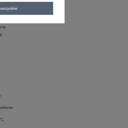
wszystkie
zna
zę
y
oliester
0°C