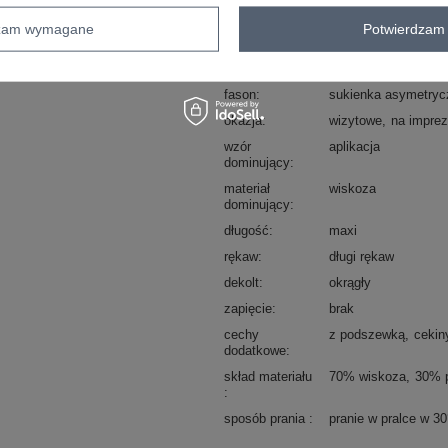
Kod produktu
IT-SK-20022.21P
dzam wymagane
Potwierdzam 
Marka
ITALY MODA
typ produktu
sukienka elegancka
fason
sukienka asymetryc
okazja
wizytowe
na impre
wzór
aplikacja
dominujący
materiał
wiskoza
dominujący
długość
maxi
rękaw
długi rękaw
dekolt
okrągły
zapięcie
brak
cechy
z podszewką
cekin
dodatkowe
skład materiału
70% wiskoza
30% p
sposób prania
pranie w pralce w 3