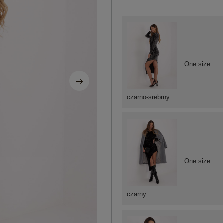
One size
czarno-srebrny
One size
czarny