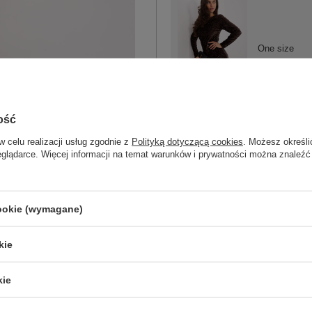
One size
brązowy
ość
w celu realizacji usług zgodnie z
Polityką dotyczącą cookies
. Możesz określi
eglądarce. Więcej informacji na temat warunków i prywatności można znaleźć
ZA
cookie (wymagane)
Masz pytanie? Chętnie pomożem
Zadzwoń
+48 601 547 740
kie
kie
skład materiału : 70% wiskoza, 30% po
sposób prania : pranie w pralce w 30°