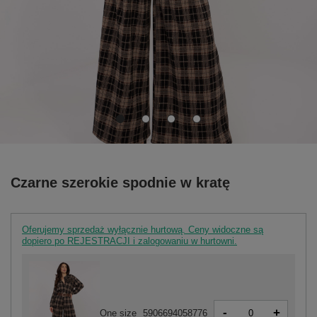
Czarne szerokie spodnie w kratę
Oferujemy sprzedaż wyłącznie hurtową. Ceny widoczne są
dopiero po REJESTRACJI i zalogowaniu w hurtowni.
-
+
One size
5906694058776