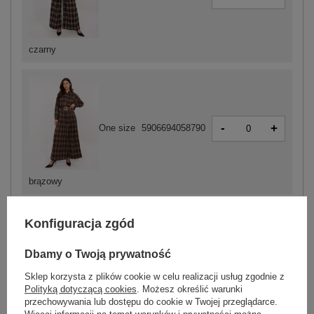
czarny
-
+
One size
5906694058790
brązowy
Konfiguracja zgód
ZALOGUJ SIĘ I ZOBACZ CENĘ
Dbamy o Twoją prywatność
Masz pytanie? Chętnie pomożemy.
Sklep korzysta z plików cookie w celu realizacji usług zgodnie z
Polityką dotyczącą cookies
. Możesz określić warunki
Zadzwoń
+48 601 547 740
Zadaj pytanie
przechowywania lub dostępu do cookie w Twojej przeglądarce.