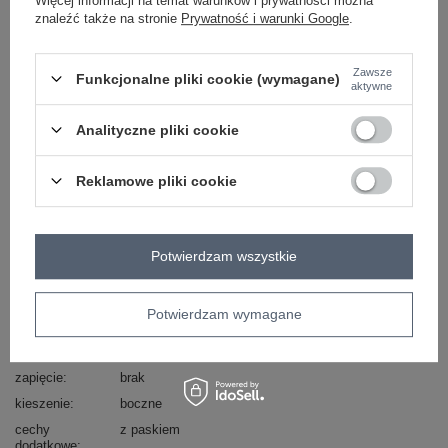
Więcej informacji na temat warunków i prywatności można
skład materiału : 71% poliester, 25% wiskoza , 4%
znaleźć także na stronie
Prywatność i warunki Google
.
elastan
sposób prania : pranie w pralce w 30°C
Zawsze
Funkcjonalne pliki cookie (wymagane)
aktywne
Kod produktu
IT-SP-GT190115.14P
Marka
ITALY MODA
Analityczne pliki cookie
typ produktu
palazzo
styl
casual
Reklamowe pliki cookie
okazja
codzienne
wzór
krata
dominujący
Potwierdzam wszystkie
materiał
poliester
dominujący
wysokość w
wysoki
Potwierdzam wymagane
pasie
styl nogawek
szerokie
zapięcie
brak
kieszenie
boczne
cechy
z paskiem
dodatkowe