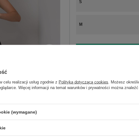
S
M
ZA
Masz pytanie? Chętnie pomożem
ość
Zadzwoń
+48 601 547 740
w celu realizacji usług zgodnie z
Polityką dotyczącą cookies
. Możesz określi
eglądarce. Więcej informacji na temat warunków i prywatności można znaleźć
Kod produktu
EM-DR-ES-21-588.7
Marka
EX MODA
cookie (wymagane)
wzór
gładki
dominujący
styl
casual
kie
okazja
codzienne