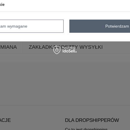
długość
długa
kie
nogawki
typ produktu
joggery
spodnie dr
skład materiału
90% bawełna
10% 
dzam wymagane
Potwierdzam 
YMIANA
ZAKŁADKA KOSZTY WYSYŁKI
ACJE
DLA DROPSHIPPERÓW
Co to jest dropshipping