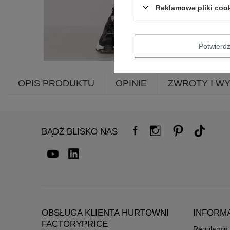
Reklamowe pliki coo
Potwier
OPIS PRODUKTU
OPINIE
ZWROTY I W
BĄDŹ BLISKO NAS
OBSŁUGA KLIENTA HURTOWNI
INFORM
FACTORYPRICE
Regulamin