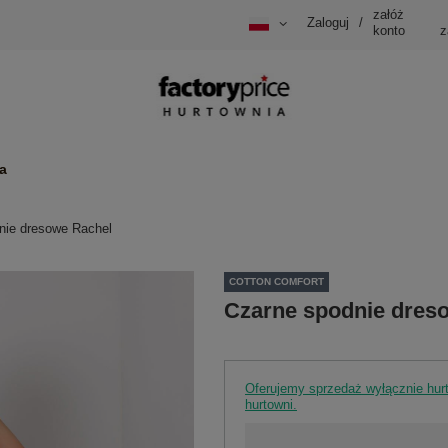
załóż
Zaloguj
/
konto
z
a
nie dresowe Rachel
COTTON COMFORT
Czarne spodnie dres
Oferujemy sprzedaż wyłącznie hu
hurtowni.