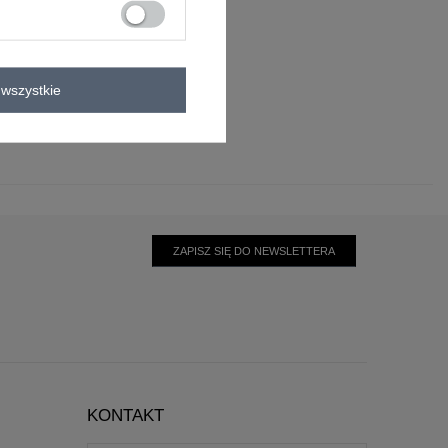
esowe
elastan
wszystkie
ZAPISZ SIĘ DO NEWSLETTERA
KONTAKT