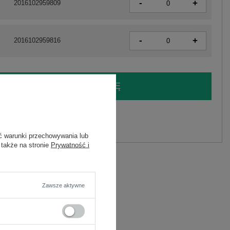
-
+
2016102959809
-
+
2016102959816
LOGUJ SIĘ I ZOBACZ CENĘ
y.
Zadaj pytanie
ć warunki przechowywania lub
 także na stronie
Prywatność i
6
Zawsze aktywne