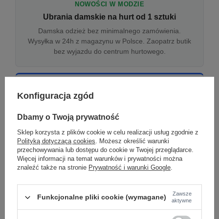
NOWOŚCI W MODZIE
Ubrania damskie na hurt od 1 sztuki
Damska odzież bez minimalnego zamówienia.
Wysyłka w 24h z magazynu w Polsce. Zaopatrz butik
bez wyjazdu do centrum hurtowego.
ONLINE
Konfiguracja zgód
Odzież damska hurtowo online
Internetowa hurtownia damska z plikiem XML/CSV.
Dbamy o Twoją prywatność
Integracja z WooCommerce, Shopify, BaseLinker.
Sklep korzysta z plików cookie w celu realizacji usług zgodnie z
Aktualizacja stanów co godzinę.
Polityką dotyczącą cookies
. Możesz określić warunki
przechowywania lub dostępu do cookie w Twojej przeglądarce.
Więcej informacji na temat warunków i prywatności można
znaleźć także na stronie
Prywatność i warunki Google
.
DROPSHIPPING
Damskie ubrania w dropshippingu
Zawsze
Funkcjonalne pliki cookie (wymagane)
Hurt odzieży damskiej z wysyłką na etykiecie Twojego
aktywne
sklepu w całej UE. Zero magazynu, zero
zamrożonego kapitału.