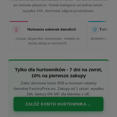
po zimowe płaszcze. Każda kategoria od jednej sztuki,
wysyłka 24h, darmowe zdjęcia produktowe.
Hurtownia sukienek damskich
T-shirty d
Casual, eleganckie, wieczorowe - modele na
Bestsellery w cen
każdą okazję w sezonie'26
k
Tylko dla hurtowników - 7 dni na zwrot,
10% na pierwsze zakupy
Załóż darmowe konto B2B w hurtowni odzieży
damskiej FactoryPrice.eu. Zakupy od 1 sztuki, wysyłka
24h, faktury 0% VAT dla klientów z UE.
ZAŁÓŻ KONTO HURTOWNIKA