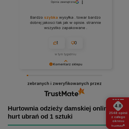
Opinia zewnętrzna
Bardzo
szybka
wysyłka . towar bardzo
dobrej jakosci tak jak w opisie. strannie
wszystko zapakowane .
1
0
w tym tygodniu
Komentarz sklepu
Paulina Grabarczyk dziękujemy za poświęcony
czas i dodaną opinię! Takie słowa dodają nam
zebranych i zweryfikowanych przez
skrzydeł, dlatego tym bardziej cieszymy się, że
zakup przebiegł pomyślnie. Obiecujemy
utrzymać dobrą passę - zapraszamy ponownie! :)
4.8
Hurtownia odzieży damskiej online -
2548
opinii
hurt ubrań od 1 sztuki
z całego
okresu