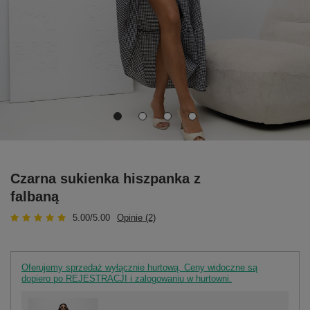
Czarna sukienka hiszpanka z
falbaną
5.00/5.00
Opinie (2)
Oferujemy sprzedaż wyłącznie hurtową. Ceny widoczne są
dopiero po REJESTRACJI i zalogowaniu w hurtowni.