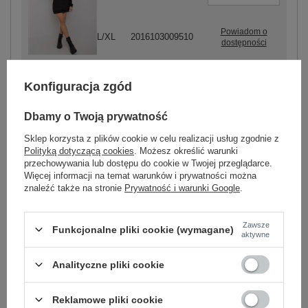
Powiadom o
L/XL
2016103009510
dostępności
czarny
Konfiguracja zgód
Dbamy o Twoją prywatność
ZALOGUJ SIĘ I ZOBACZ CENĘ
Sklep korzysta z plików cookie w celu realizacji usług zgodnie z
Polityką dotyczącą cookies
. Możesz określić warunki
Masz pytanie? Chętnie pomożemy.
przechowywania lub dostępu do cookie w Twojej przeglądarce.
Zadzwoń
+48 601 547 740
Zadaj pytanie
Więcej informacji na temat warunków i prywatności można
znaleźć także na stronie
Prywatność i warunki Google
.
Kod produktu
EM-SK-614.17X
Zawsze
Funkcjonalne pliki cookie (wymagane)
Marka
EX MODA
aktywne
wzór
gładki
dominujący
Analityczne pliki cookie
dekolt
okrągły
rękaw
długi rękaw
Reklamowe pliki cookie