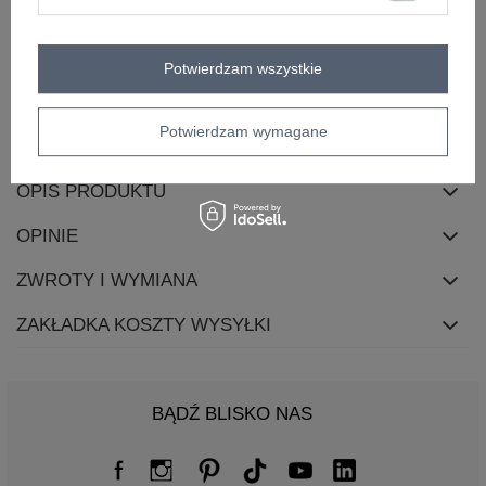
długość
mini
styl
casual
okazja
codzienne
Potwierdzam wszystkie
typ produktu
sukienka codzienna
sukienka dresowa
skład materiału
bawełna
Potwierdzam wymagane
OPIS PRODUKTU
OPINIE
ZWROTY I WYMIANA
ZAKŁADKA KOSZTY WYSYŁKI
BĄDŹ BLISKO NAS