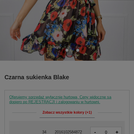
Czarna sukienka Blake
Oferujemy sprzedaż wyłącznie hurtową. Ceny widoczne są
dopiero po REJESTRACJI i zalogowaniu w hurtowni.
Zobacz wszystkie kolory (+1)
-
+
34
2016102584872