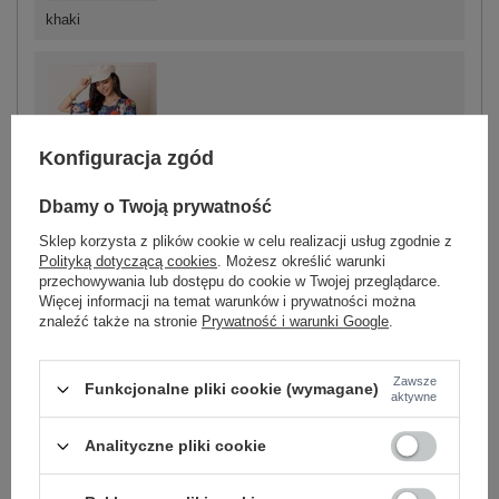
khaki
-
+
36
2016102631583
Konfiguracja zgód
Dbamy o Twoją prywatność
granatowy
Sklep korzysta z plików cookie w celu realizacji usług zgodnie z
Polityką dotyczącą cookies
. Możesz określić warunki
przechowywania lub dostępu do cookie w Twojej przeglądarce.
-
Więcej informacji na temat warunków i prywatności można
+
34
2016102631620
znaleźć także na stronie
Prywatność i warunki Google
.
-
+
36
2016102631637
Zawsze
Funkcjonalne pliki cookie (wymagane)
aktywne
Analityczne pliki cookie
-
+
38
2016102631644
jasny szary