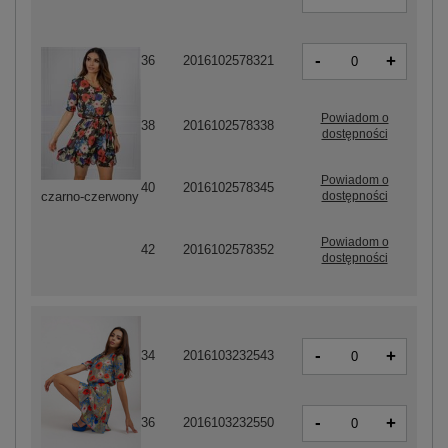
-
+
36
2016102578321
Powiadom o
38
2016102578338
dostępności
Powiadom o
40
2016102578345
dostępności
czarno-czerwony
Powiadom o
42
2016102578352
dostępności
-
+
34
2016103232543
-
+
36
2016103232550