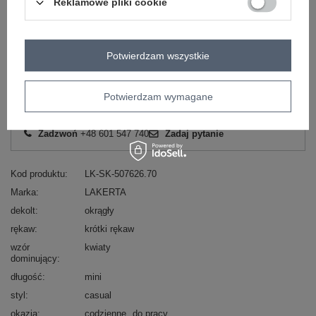
Reklamowe pliki cookie
Zobacz wszystkie kolory (+1)
Potwierdzam wszystkie
ZALOGUJ SIĘ I ZOBACZ CENĘ
Potwierdzam wymagane
Masz pytanie? Chętnie pomożemy.
Zadzwoń
+48 601 547 740
Zadaj pytanie
Kod produktu
LK-SK-507626.70
Marka
LAKERTA
dekolt
okrągły
rękaw
krótki rękaw
wzór
kwiaty
dominujący
długość
mini
styl
casual
okazja
codzienne
do pracy