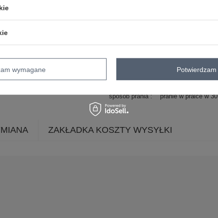
dominujący
kie
długość
za kolano
rękaw
krótki rękaw
kie
dekolt
okrągły
cechy
wiązanie
dodatkowe
dzam wymagane
Potwierdzam 
skład materiału
100% wiskoza
sposób prania
pranie w pralce w 3
YMIANA
ZAKŁADKA KOSZTY WYSYŁKI