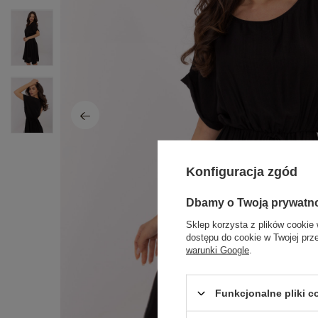
Konfiguracja zgód
Dbamy o Twoją prywatn
Sklep korzysta z plików cookie 
dostępu do cookie w Twojej prz
warunki Google
.
Funkcjonalne pliki 