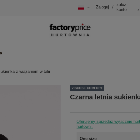
załóż
Zaloguj
/
konto
z
a
sukienka z wiązaniem w talii
VISCOSE COMFORT
Czarna letnia sukienk
Oferujemy sprzedaż wyłącznie hu
hurtowni.
One size