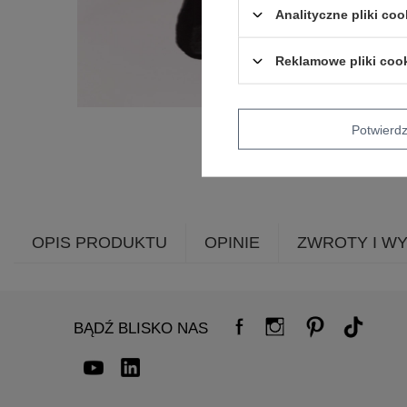
Analityczne pliki coo
Reklamowe pliki coo
Potwier
OPIS PRODUKTU
OPINIE
ZWROTY I W
BĄDŹ BLISKO NAS