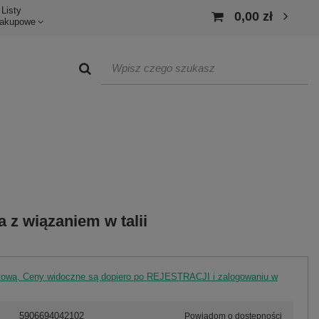
Listy
0,00 zł
akupowe
a z wiązaniem w talii
rtową. Ceny widoczne są dopiero po REJESTRACJI i zalogowaniu w
5906694042102
Powiadom o dostępności