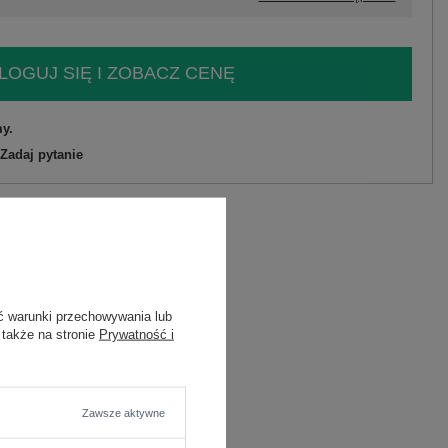
LOGUJ SIĘ I ZOBACZ CENĘ
y.
Zadaj pytanie
C
ć warunki przechowywania lub
 także na stronie
Prywatność i
wana
Zawsze aktywne