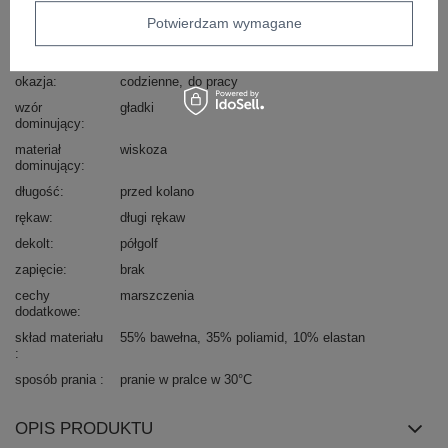
Marka
ITALY MODA
Potwierdzam wymagane
typ produktu
sukienka dzianinowa
fason
sukienka ołówkowa
okazja
codzienne
do pracy
wzór
gładki
dominujący
materiał
wiskoza
dominujący
długość
przed kolano
rękaw
długi rękaw
dekolt
półgolf
zapięcie
brak
cechy
marszczenia
dodatkowe
skład materiału
55% bawełna
35% poliamid
10% elastan
sposób prania
pranie w pralce w 30°C
OPIS PRODUKTU