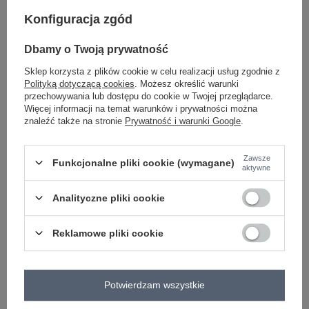
Konfiguracja zgód
-
+
L/XL
5906694136467
Dbamy o Twoją prywatność
brązowy
Sklep korzysta z plików cookie w celu realizacji usług zgodnie z
Polityką dotyczącą cookies
. Możesz określić warunki
przechowywania lub dostępu do cookie w Twojej przeglądarce.
Zobacz wszystkie kolory (+1)
Więcej informacji na temat warunków i prywatności można
znaleźć także na stronie
Prywatność i warunki Google
.
ZALOGUJ SIĘ I ZOBACZ CENĘ
Zawsze
Funkcjonalne pliki cookie (wymagane)
aktywne
Masz pytanie? Chętnie pomożemy.
Analityczne pliki cookie
Zadzwoń
+48 601 547 740
Zadaj pytanie
Reklamowe pliki cookie
skład materiału : 55% bawełna, 35% poliamid, 10%
elastan
sposób prania : pranie w pralce w 30°C
Potwierdzam wszystkie
Kod produktu
IR-SK-BWC96731.16P