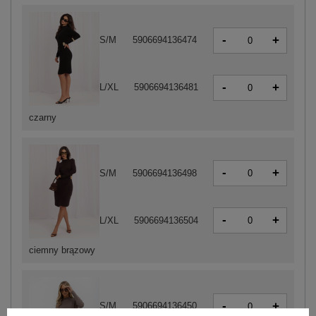
-
+
S/M
5906694136474
-
+
L/XL
5906694136481
czarny
-
+
S/M
5906694136498
-
+
L/XL
5906694136504
ciemny brązowy
-
+
S/M
5906694136450