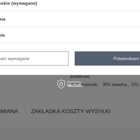
cookie (wymagane)
okazja
codzienne
do pracy
wzór
nadruk
aplikacja
dominujący
kie
materiał
bawełna
dominujący
kie
długość
standardowa
rękaw
rękaw 3/4
dekolt
okrągły
dzam wymagane
Potwierdzam 
zapięcie
brak
cechy
cekiny
troczki
dodatkowe
skład materiału
90% bawełna
10% 
YMIANA
ZAKŁADKA KOSZTY WYSYŁKI