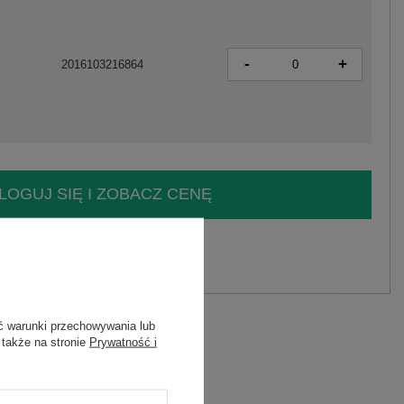
-
+
2016103216864
LOGUJ SIĘ I ZOBACZ CENĘ
y.
Zadaj pytanie
ć warunki przechowywania lub
 także na stronie
Prywatność i