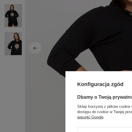
Konfiguracja zgód
Dbamy o Twoją prywatn
Sklep korzysta z plików cookie 
dostępu do cookie w Twojej prz
warunki Google
.