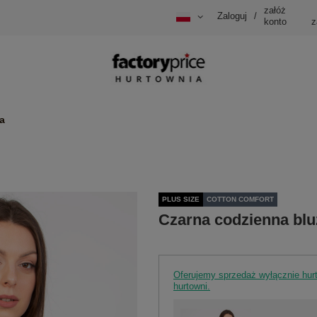
załóż
Zaloguj
/
konto
z
a
PLUS SIZE
COTTON COMFORT
Czarna codzienna blu
Oferujemy sprzedaż wyłącznie hu
hurtowni.