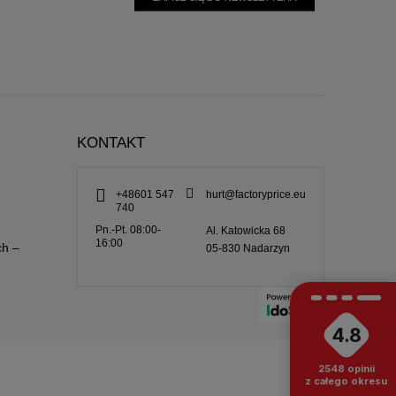
KONTAKT
+48601 547
hurt@factoryprice.eu
740
Pn.-Pt. 08:00-
Al. Katowicka 68
16:00
ch –
05-830
Nadarzyn
4.8
2548
opinii
z całego okresu