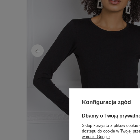
Konfiguracja zgód
Dbamy o Twoją prywatn
Sklep korzysta z plików cookie 
dostępu do cookie w Twojej prz
warunki Google
.