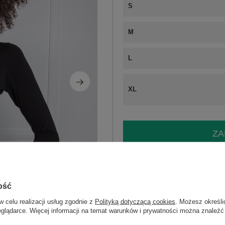
S
M
L
XL
ZA
Masz pytanie? Chętnie pomożem
Zadzwoń
+48 601 547 740
ość
Czarna bluzka Basic
w celu realizacji usług zgodnie z
Polityką dotyczącą cookies
. Możesz określi
eglądarce. Więcej informacji na temat warunków i prywatności można znaleźć
skład materiału: 95% bawełna, 5% ela
sposób prania: pranie w pralce w 30°C