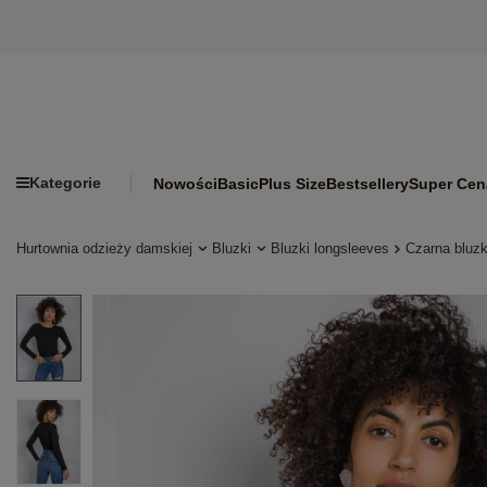
Kategorie
Nowości
Basic
Plus Size
Bestsellery
Super Cen
Hurtownia odzieży damskiej
Bluzki
Bluzki longsleeves
Czarna bluz