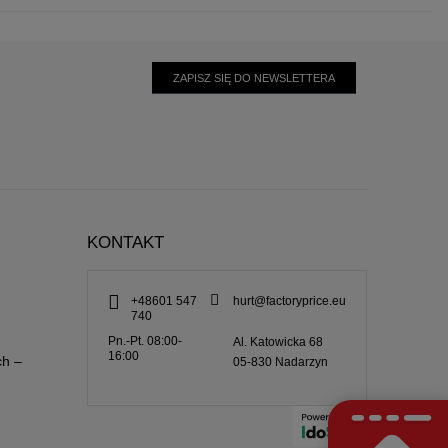
ZAPISZ SIĘ DO NEWSLETTERA
KONTAKT
+48601 547
hurt@factoryprice.eu
740
Pn.-Pt. 08:00-
Al. Katowicka 68
16:00
ch –
05-830
Nadarzyn