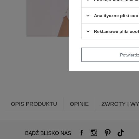
Analityczne pliki coo
Reklamowe pliki coo
Potwier
OPIS PRODUKTU
OPINIE
ZWROTY I W
BĄDŹ BLISKO NAS