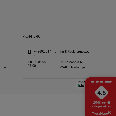
KONTAKT
+48601 547
hurt@factoryprice.eu
740
Pn.-Pt. 08:00-
Al. Katowicka 68
16:00
ch –
05-830
Nadarzyn
4.8
2548
opinii
z całego okresu