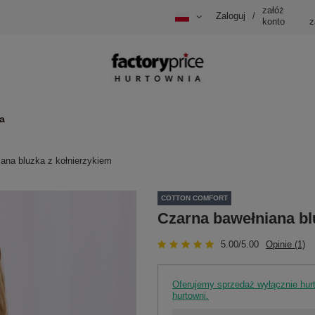
załóż
Zaloguj
/
konto
z
a
ana bluzka z kołnierzykiem
COTTON COMFORT
Czarna bawełniana bl
5.00/5.00
Opinie (1)
Oferujemy sprzedaż wyłącznie hu
hurtowni.