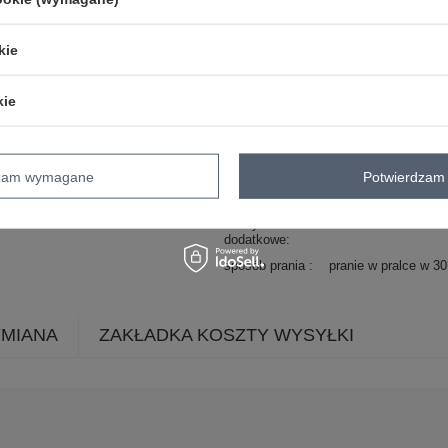
okazja
codzienne
wzór
gładki
kie
dominujący
materiał
bawełna
dominujący
kie
długość
standardowa
rękaw
krótki rękaw
dekolt
kołnierzyk
dzam wymagane
Potwierdzam 
zapięcie
guziki
cechy
koronka
dodatkowe
sposób prania
pranie w pralce w 3
YMIANA
ZAKŁADKA KOSZTY WYSYŁKI