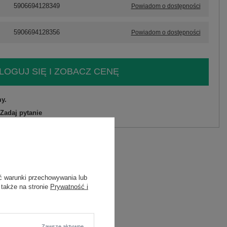
5906694128349
Powiadom o dostępności
5906694128356
Powiadom o dostępności
LOGUJ SIĘ I ZOBACZ CENĘ
y.
Zadaj pytanie
astan
C
ć warunki przechowywania lub
 także na stronie
Prywatność i
astan
Zawsze aktywne