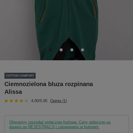
COTTON COMFORT
Ciemnozielona bluza rozpinana
Alissa
4.00/5.00
Opinie (1)
Oferujemy sprzedaż wyłącznie hurtową. Ceny widoczne są
dopiero po REJESTRACJI i zalogowaniu w hurtowni.