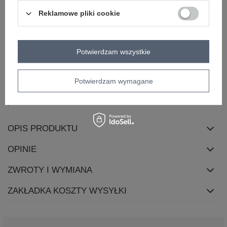
dekolt
okrągły
Reklamowe pliki cookie
rękaw
długi rękaw
styl
casual
materiał
bawełna
Potwierdzam wszystkie
dominujący
rodzaj
z kapturem
wkładane przez głowę
Potwierdzam wymagane
zapięcie
zamek
skład materiału
90% bawełna
10% elastan
OPIS PRODUKTU
OPINIE
ZWROTY I WYMIANA
ZAKŁADKA KOSZTY WYSYŁKI