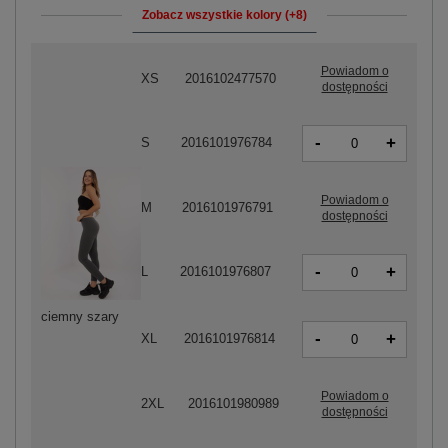
Zobacz wszystkie kolory (+8)
Powiadom o
XS
2016102477570
dostępności
-
+
S
2016101976784
Powiadom o
M
2016101976791
dostępności
-
+
L
2016101976807
ciemny szary
-
+
XL
2016101976814
Powiadom o
2XL
2016101980989
dostępności