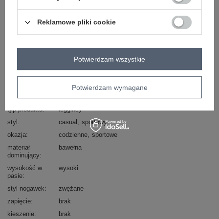
Reklamowe pliki cookie
Masz pytanie? Chętnie pomożemy.
Zadzwoń
+48 601 547 740
Zadaj pytanie
Potwierdzam wszystkie
Kod produktu
RV-LG-2850.22P
Marka
BASIC FEEL GOOD
Potwierdzam wymagane
wzór
gładki
dominujący
typ produktu
legginsy
styl
casual
sportowy
okazja
codzienne
sportowe
materiał
bawełna
dominujący
wysokość w
wysoki
pasie
styl nogawek
zwężane
zapięcie
brak
kieszenie
brak