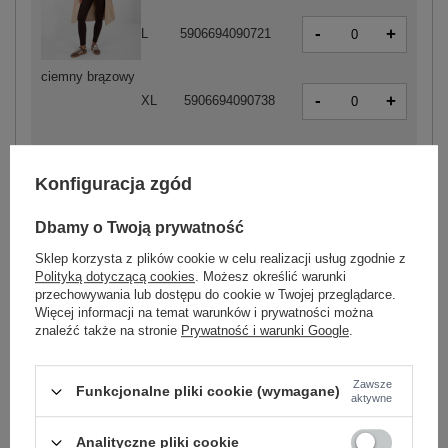
-
+
L
5906694090721
ciemny brązowy
-
+
XL
5906694090738
Konfiguracja zgód
-
+
S
2016102262480
Dbamy o Twoją prywatność
Sklep korzysta z plików cookie w celu realizacji usług zgodnie z
-
+
Polityką dotyczącą cookies
. Możesz określić warunki
XL
2016102262510
przechowywania lub dostępu do cookie w Twojej przeglądarce.
Więcej informacji na temat warunków i prywatności można
brązowy
znaleźć także na stronie
Prywatność i warunki Google
.
Zobacz wszystkie kolory (+8)
Zawsze
Funkcjonalne pliki cookie (wymagane)
aktywne
ZALOGUJ SIĘ I ZOBACZ CENĘ
Analityczne pliki cookie