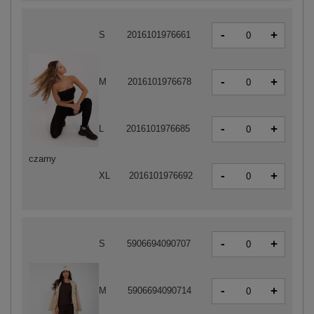
-
+
S
2016101976661
-
+
M
2016101976678
-
+
L
2016101976685
czarny
-
+
XL
2016101976692
-
+
S
5906694090707
-
+
M
5906694090714