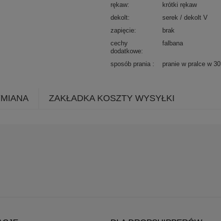
rękaw
krótki rękaw
dekolt
serek / dekolt V
zapięcie
brak
cechy
falbana
dodatkowe
sposób prania
pranie w pralce w 3
YMIANA
ZAKŁADKA KOSZTY WYSYŁKI