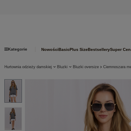
Kategorie
Nowości
Basic
Plus Size
Bestsellery
Super Cen
Hurtownia odzieży damskiej
Bluzki
Bluzki oversize
Ciemnoszara me