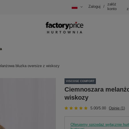
załóż
Zaloguj
/
konto
z
a
lanżowa bluzka oversize z wiskozy
VISCOSE COMFORT
Ciemnoszara melanżo
wiskozy
5.00/5.00
Opinie (1)
Oferujemy sprzedaż wyłącznie hu