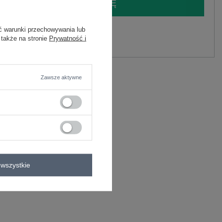
LOGUJ SIĘ I ZOBACZ CENĘ
ć warunki przechowywania lub
y.
 także na stronie
Prywatność i
Zadaj pytanie
lastan
Zawsze aktywne
C
lastan
wszystkie