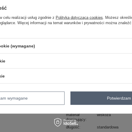
ZA
ość
w celu realizacji usług zgodnie z
Polityką dotyczącą cookies
. Możesz określi
Masz pytanie? Chętnie pomożem
eglądarce. Więcej informacji na temat warunków i prywatności można znaleźć
Zadzwoń
+48 601 547 740
skład materiału : 90% wiskoza, 10% e
cookie (wymagane)
sposób prania : pranie w pralce w 30°
Kod produktu
RV-BZ-A1410.21
kie
Marka
RELEVANCE
skład materiału
90% wiskoza
10% e
kie
typ produktu
bluzka codzienna
okazja
codzienne
do pracy
dzam wymagane
Potwierdzam 
wzór
gładki
dominujący
materiał
wiskoza
dominujący
długość
standardowa