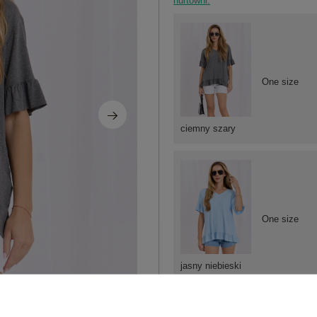
hurtowni.
One size
ciemny szary
One size
jasny niebieski