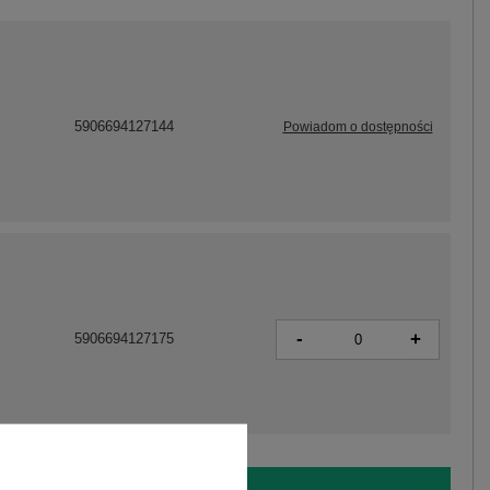
5906694127144
Powiadom o dostępności
-
+
5906694127175