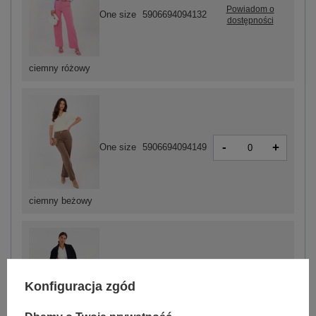
Powiadom o
One size
5906694094132
dostępności
ciemny różowy
-
+
One size
5906694094149
ciemny beżowy
-
+
One size
5906694094125
Konfiguracja zgód