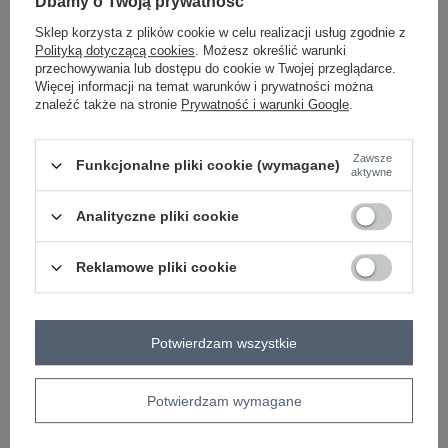
Dbamy o Twoją prywatność
brązowy
Sklep korzysta z plików cookie w celu realizacji usług zgodnie z
Polityką dotyczącą cookies
. Możesz określić warunki
przechowywania lub dostępu do cookie w Twojej przeglądarce.
Więcej informacji na temat warunków i prywatności można
ZALOGUJ SIĘ I ZOBACZ CENĘ
znaleźć także na stronie
Prywatność i warunki Google
.
Masz pytanie? Chętnie pomożemy.
Zawsze
Funkcjonalne pliki cookie (wymagane)
aktywne
Zadzwoń
+48 601 547 740
Zadaj pytanie
Analityczne pliki cookie
skład materiału : 50% poliester, 45% wiskoza, 5%
elastan
Reklamowe pliki cookie
sposób prania : pranie w pralce w 30°C
Kod produktu
IT-SP-22209.15
Marka
RUE PARIS
Potwierdzam wszystkie
typ produktu
straight leg
spodnie materiałowe
styl
elegancki
Potwierdzam wymagane
okazja
codzienne
do pracy
wizytowe
wzór
gładki