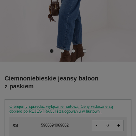
Ciemnoniebieskie jeansy baloon
z paskiem
Oferujemy sprzedaż wyłącznie hurtową. Ceny widoczne są
dopiero po REJESTRACJI i zalogowaniu w hurtowni.
-
+
XS
5906694069062