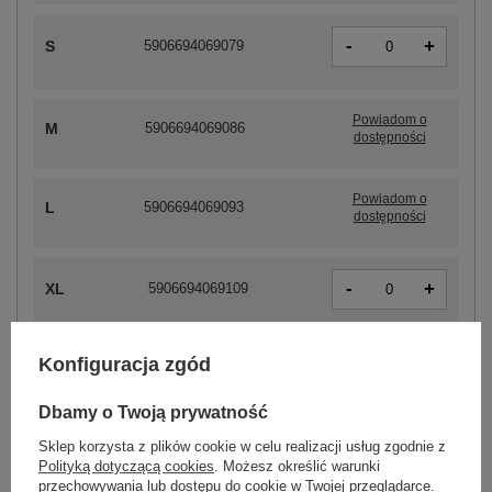
-
+
S
5906694069079
Powiadom o
M
5906694069086
dostępności
Powiadom o
L
5906694069093
dostępności
-
+
XL
5906694069109
Konfiguracja zgód
ZALOGUJ SIĘ I ZOBACZ CENĘ
Dbamy o Twoją prywatność
Sklep korzysta z plików cookie w celu realizacji usług zgodnie z
Masz pytanie? Chętnie pomożemy.
Polityką dotyczącą cookies
. Możesz określić warunki
Zadzwoń
+48 601 547 740
Zadaj pytanie
przechowywania lub dostępu do cookie w Twojej przeglądarce.